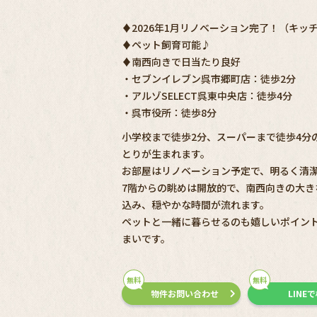
♦2026年1月リノベーション完了！（キッチン
♦ペット飼育可能♪
♦南西向きで日当たり良好
・セブンイレブン呉市郷町店：徒歩2分
・アルゾSELECT呉東中央店：徒歩4分
・呉市役所：徒歩8分
小学校まで徒歩2分、スーパーまで徒歩4分
とりが生まれます。
お部屋はリノベーション予定で、明るく清
7階からの眺めは開放的で、南西向きの大
込み、穏やかな時間が流れます。
ペットと一緒に暮らせるのも嬉しいポイン
まいです。
無料
無料
物件お問い合わせ
LINE