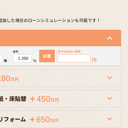
追加した場合のローンシミュレーションも可能です！
金利
月々の
支払い金額
計算
円
年
%
280
万円
450
紙・床貼替
万円
650
リフォーム
万円