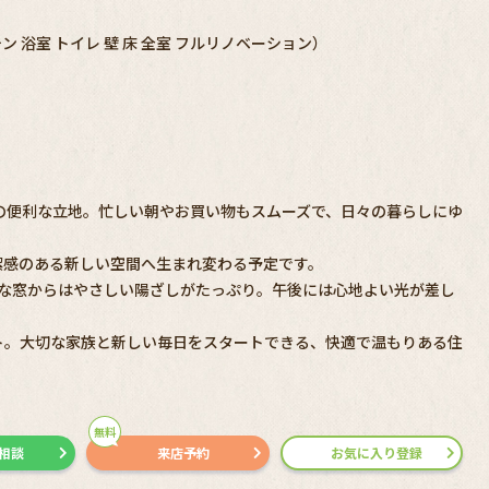
 浴室 トイレ 壁 床 全室 フルリノベーション）
の便利な立地。忙しい朝やお買い物もスムーズで、日々の暮らしにゆ
潔感のある新しい空間へ生まれ変わる予定です。
きな窓からはやさしい陽ざしがたっぷり。午後には心地よい光が差し
ト。大切な家族と新しい毎日をスタートできる、快適で温もりある住
無料
で相談
来店予約
お気に入り登録