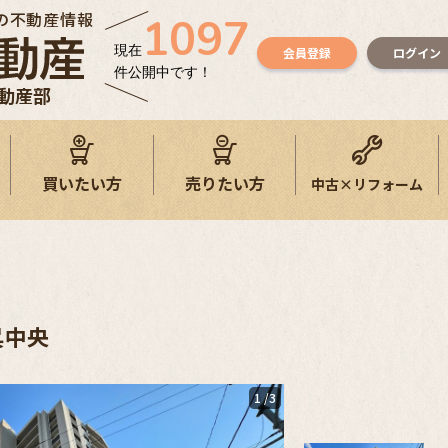
の不動産情報
1097
現在
会員登録
ログイン
件公開中です！
不動産部
買いたい方
売りたい方
中古×リフォーム
呉中央
1
/3