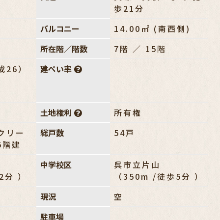
歩21分
㎡
バルコニー
14.00㎡ (南西側)
所在階／階数
7階 ／ 15階
成26）
建ぺい率
土地権利
所有権
ンクリー
総戸数
54戸
5階建
中学校区
呉市立片山
歩2分 ）
（350m /徒歩5分 ）
現況
空
駐車場