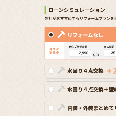
ローンシミュレーション
弊社がおすすめするリフォームプランを
リフォームなし
借入ご希望金額
支払期間
月々の
支払例
万円
水回り４点交換
水回り４点交換＋壁
内装・外装まとめて