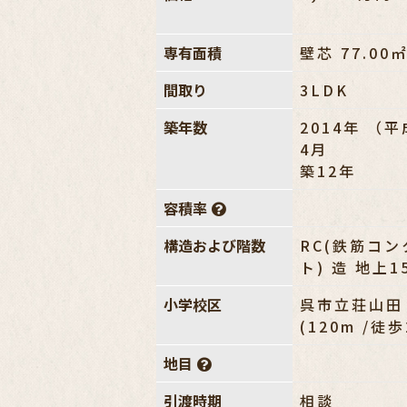
専有面積
壁芯 77.00
間取り
3LDK
築年数
2014年 （平
4月
築12年
容積率
構造および階数
RC(鉄筋コ
ト) 造 地上1
小学校区
呉市立荘山田
(120m /徒
地目
引渡時期
相談