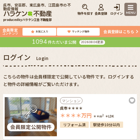
呉市、安芸郡、東広島市、江田島市の不
動産情報
MENU
物件を探す
会員登録
ログイン
produced by ハラケン工舎 不動産部
会員限定
会員登録はこちら
お気に入り
マッチング物件
コンテンツ
1094
件ただいま公開
2026.08.06更新
ログイン
Login
こちらの物件は会員様限定で公開している物件です。ログインする
と物件の詳細情報がご覧いただけます。
マンション
呉市＊＊＊＊
＊＊＊＊
万円
2
＊＊m
＊LDK
リフォーム済
駅徒歩10分以内