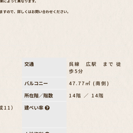
果によって異なります。
ますので、詳しくはお問い合わせください。
交通
呉線 広駅 まで 徒
歩5分
㎡
バルコニー
47.77㎡ (南側)
所在階／階数
14階 ／ 14階
成11）
建ぺい率