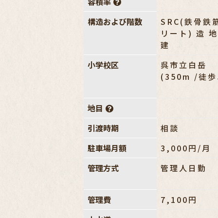
容積率
構造および階数
SRC(鉄骨鉄
リート) 造 
建
小学校区
呉市立白岳
(350m /徒
地目
引渡時期
相談
駐車場月額
3,000円/月
管理方式
管理人日勤
管理費
7,100円