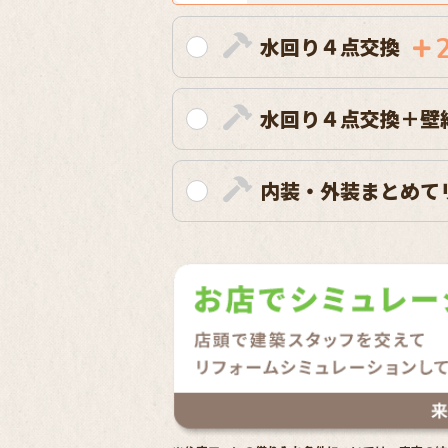
水回り４点交換
水回り４点交換＋壁
内装・外装まとめて