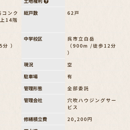
土地権利
筋コンク
総戸数
62戸
地上14階
中学校区
呉市立白岳
歩5分 ）
（900m /徒歩12分
）
現況
空
駐車場
有
管理形態
全部委託
管理会社
穴吹ハウジングサー
ビス
修繕積立費
20,200円