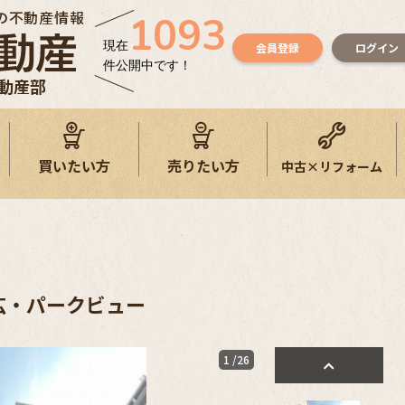
の不動産情報
1093
現在
会員登録
ログイン
件公開中です！
不動産部
買いたい方
売りたい方
中古×リフォーム
広・パークビュー
1
/26