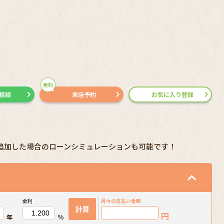
無料
で相談
来店予約
お気に入り登録
追加した場合のローンシミュレーションも可能です！
金利
月々の
支払い金額
計算
円
年
%