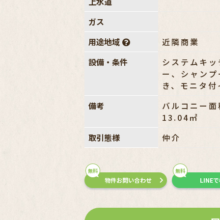
上水道
ガス
用途地域
近隣商業
設備・条件
システムキッ
ー、シャンプ
き、モニタ付
備考
バルコニー面
13.04㎡
取引態様
仲介
無料
無料
物件お問い合わせ
LINE