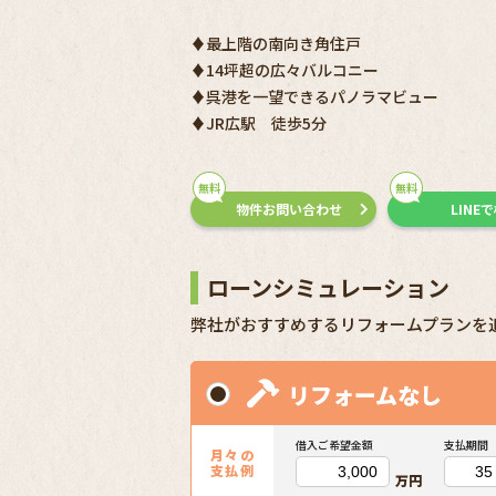
♦最上階の南向き角住戸
♦14坪超の広々バルコニー
♦呉港を一望できるパノラマビュー
♦JR広駅 徒歩5分
無料
無料
物件お問い合わせ
LINE
ローンシミュレーション
弊社がおすすめするリフォームプランを
リフォームなし
借入ご希望金額
支払期間
月々の
支払例
万円