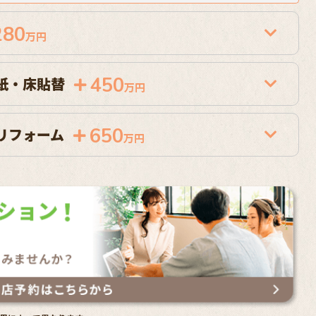
280
万円
450
紙・床貼替
万円
650
リフォーム
万円