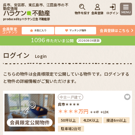
呉市、安芸郡、東広島市、江田島市の不
動産情報
MENU
物件を探す
会員登録
ログイン
produced by ハラケン工舎 不動産部
会員限定
会員登録はこちら
お気に入り
マッチング物件
コンテンツ
1096
件ただいま公開
2026.08.06更新
ログイン
Login
こちらの物件は会員様限定で公開している物件です。ログインする
と物件の詳細情報がご覧いただけます。
中古一戸建て
呉市＊＊＊＊
＊＊＊＊
万円
＊＊坪
＊LDK
50坪以上
4LDK以上
接道6ｍ以上
駐車場2台可