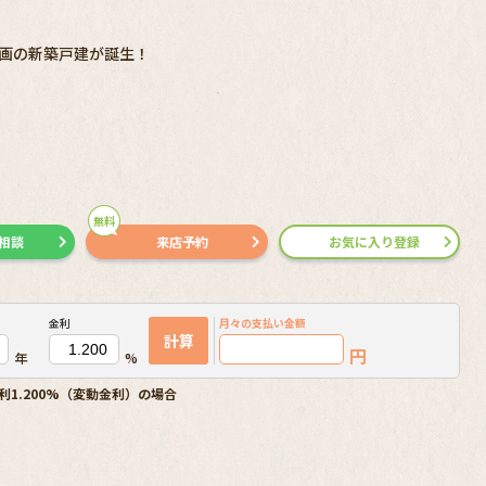
画の新築戸建が誕生！
無料
で相談
来店予約
お気に入り登録
金利
月々の
支払い金額
計算
円
年
%
利1.200%（変動金利）の場合