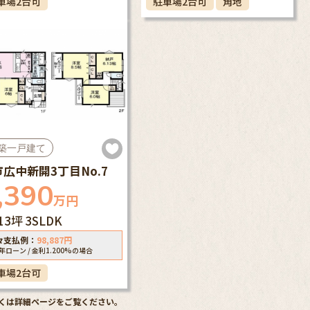
車場2台可
駐車場2台可
角地
築一戸建て
広中新開3丁目No.7
,390
万円
.13坪
3SLDK
々支払例：
98,887
円
5年ローン / 金利1.200%の場合
車場2台可
くは詳細ページをご覧ください。