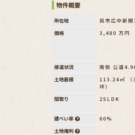
物件概要
所在地
呉市広中新開3
価格
3,480
万円
接道状況
南側 公道4.9
土地面積
113.24㎡ （
坪）
間取り
2SLDK
建ぺい率
60%
土地権利