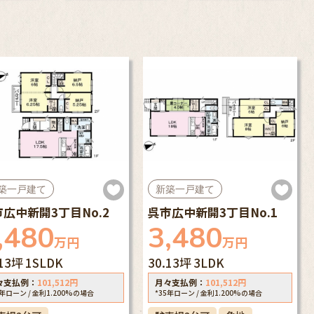
築一戸建て
新築一戸建て
広中新開3丁目No.2
呉市広中新開3丁目No.1
,480
3,480
万円
万円
.13坪
1SLDK
30.13坪
3LDK
々支払例：
101,512
円
月々支払例：
101,512
円
5年ローン / 金利1.200%の場合
*35年ローン / 金利1.200%の場合