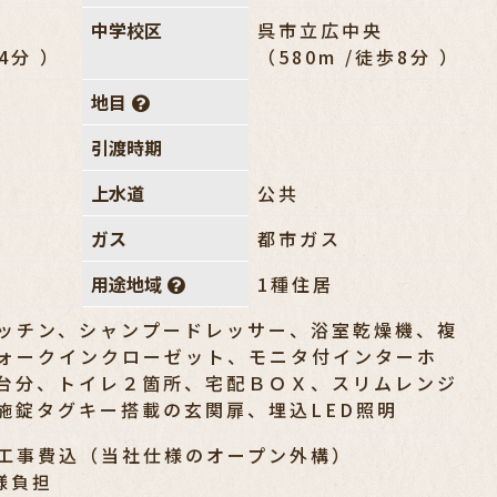
中学校区
呉市立広中央
歩4分 ）
（580m /徒歩8分 ）
地目
引渡時期
上水道
公共
ガス
都市ガス
用途地域
1種住居
ッチン、シャンプードレッサー、浴室乾燥機、複
ォークインクローゼット、モニタ付インターホ
台分、トイレ２箇所、宅配ＢＯＸ、スリムレンジ
施錠タグキー搭載の玄関扉、埋込LED照明
工事費込（当社仕様のオープン外構）
様負担