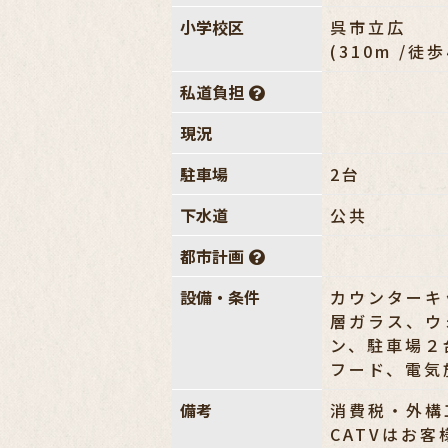
小学校区
呉市立広
(310m /徒
私道負担
現況
駐車場
2台
下水道
公共
都市計画
設備・条件
カウンターキ
層ガラス、ウ
ン、駐車場２
フード、電気
備考
消費税・外構
CATVはお客