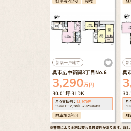
駐車場2台可
角地
駐
新築一戸建て
新
呉市広中新開3丁目No.6
呉市
3,290
3
万円
30.01坪
3LDK
30
月々支払例：
95,970
円
月
*35年ローン / 金利1.200%の場合
*3
駐車場2台可
駐
※審査により金利は変わる可能性があります。
詳し