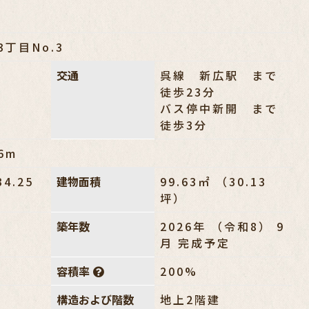
丁目No.3
交通
呉線 新広駅 まで
徒歩23分
バス停中新開 まで
徒歩3分
6m
34.25
建物面積
99.63㎡ （30.13
坪）
築年数
2026年 （令和8） 9
月 完成予定
容積率
200%
構造および階数
地上2階建