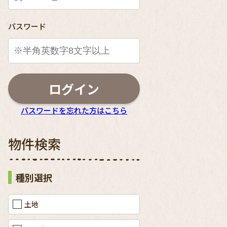
パスワード
ログイン
パスワードを忘れた方はこちら
物件検索
種別選択
予定）
建築地（
土地