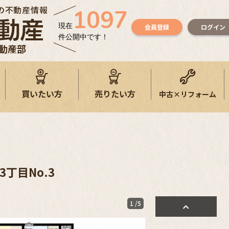
の不動産情報
1097
現在
会員登録
ログイン
件公開中です！
不動産部
買いたい方
売りたい方
中古×リフォーム
丁目No.3
1
/5