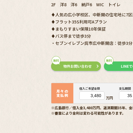
2F 洋8 洋6 納戸6 WIC トイレ
♦人気の広小学校区、中新開の住宅地に7区
♦フラット35S利用可Aプラン
♦まもりすまい保険10年保証
♦バス停まで徒歩3分
・セブンイレブン呉市広中新開店：徒歩3分
無料
無料
物件お問い合わせ
LINE
借入ご希望金額
支払期間
月々の
支払例
万円
※広島銀行／借入金3,480万円、返済期間35年、金
※審査により金利は変わる可能性があります。