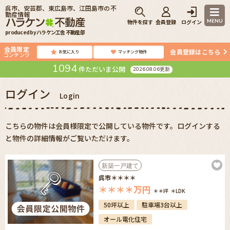
呉市、安芸郡、東広島市、江田島市の不
動産情報
MENU
物件を探す
会員登録
ログイン
produced by ハラケン工舎 不動産部
会員限定
会員登録はこちら
お気に入り
マッチング物件
コンテンツ
1094
件ただいま公開
2026.08.06更新
ログイン
Login
こちらの物件は会員様限定で公開している物件です。ログインする
と物件の詳細情報がご覧いただけます。
新築一戸建て
呉市＊＊＊＊
＊＊＊＊
万円
＊＊坪
＊LDK
50坪以上
駐車場3台以上
オール電化住宅