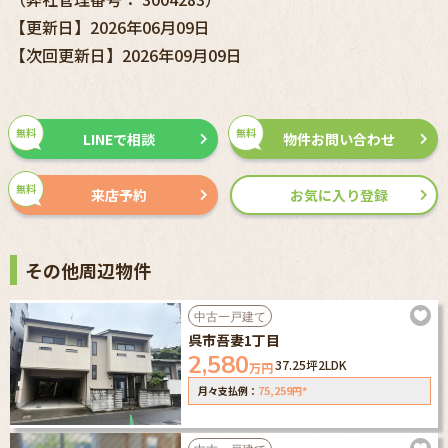
【更新日】2026年06月09日
【次回更新日】2026年09月09日
無料
無料
LINEで相談
物件お問い合わせ
無料
来店予約
お気に入り登録
その他周辺物件
中古一戸建て
呉市吾妻1丁目
2,580
37.25坪
2LDK
万円
75,259
*
月々支払例：
円