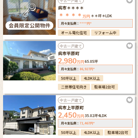
中古一戸建て
呉市＊＊＊＊
＊＊＊＊
＊＊坪
＊LDK
万円
****
*
月々支払例：
円
オール電化住宅
リフォーム中
中古一戸建て
呉市平原町
2,980
65.05坪
万円
86,927
*
月々支払例：
円
50坪以上
4LDK以上
二世帯住宅向き
駐車場2台可
中古一戸建て
呉市上平原町
2,450
35.02坪
4LDK
万円
71,467
*
月々支払例：
円
50坪以上
4LDK以上
駐車場2台可