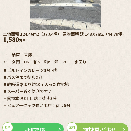
土地面積 124.46m2（37.64坪） 建物面積 延 148.07m2（44.79坪）
1,580
万円
1F 納戸 車庫
2F 玄関 DK 和6 和6 洋 WIC 水回り
♦ビルトインガレージ3台可能
♦バス停まで徒歩2分
♦幹線道路より約10ｍ入った住宅地
♦スーパー近く便利です♪
・呉市本通8丁目店：徒歩3分
・ピュアークック長ノ木店：徒歩5分
無料
無料
LINEで相談
物件お問い合わせ