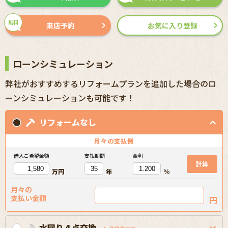
無料
来店予約
お気に入り登録
ローンシミュレーション
弊社がおすすめするリフォームプランを追加した場合のロ
ーンシミュレーションも可能です！
リフォームなし
月々の
支払例
借入ご希望金額
支払期間
金利
計算
万円
年
%
月々の
支払い金額
円
水回り４点交換