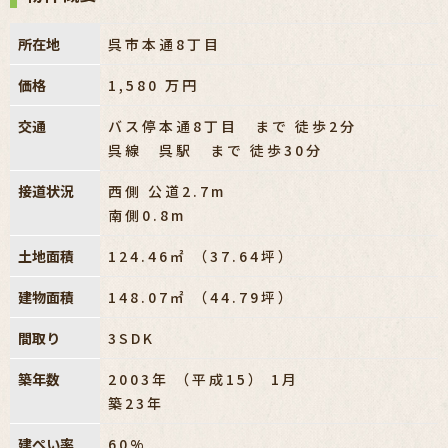
所在地
呉市本通8丁目
価格
1,580
万円
交通
バス停本通8丁目 まで 徒歩2分
呉線 呉駅 まで 徒歩30分
接道状況
西側 公道2.7m
南側0.8m
土地面積
124.46㎡ （37.64坪）
建物面積
148.07㎡ （44.79坪）
間取り
3SDK
築年数
2003年 （平成15） 1月
築23年
建ぺい率
60%