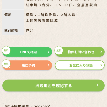
駐車場３台分、コンロ3口、全居室収納
備考
構造：1階鉄骨造、2階木造
土砂災害警戒区域
取引態様
仲介
無料
無料
LINEで相談
物件お問い合わせ
無料
来店予約
お気に入り登録
周辺地図を確認する
（弊社管理番号： 3004283）