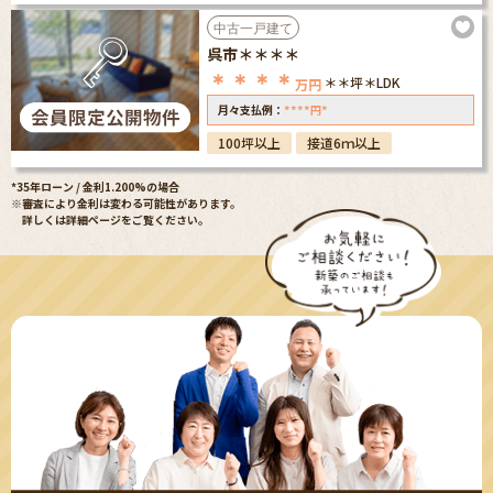
中古一戸建て
呉市＊＊＊＊
＊＊＊＊
＊＊坪
＊LDK
万円
****
*
月々支払例：
円
100坪以上
接道6ｍ以上
*35年ローン / 金利1.200%の場合
※審査により金利は変わる可能性があります。
詳しくは詳細ページをご覧ください。