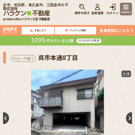
呉市、安芸郡、東広島市、江田島市の不
動産情報
MENU
物件を探す
会員登録
ログイン
produced by ハラケン工舎 不動産部
会員限定
会員登録はこちら
お気に入り
マッチング物件
コンテンツ
1095
件ただいま公開
2026.08.06更新
呉市本通8丁目
中古一戸建て
1
/5