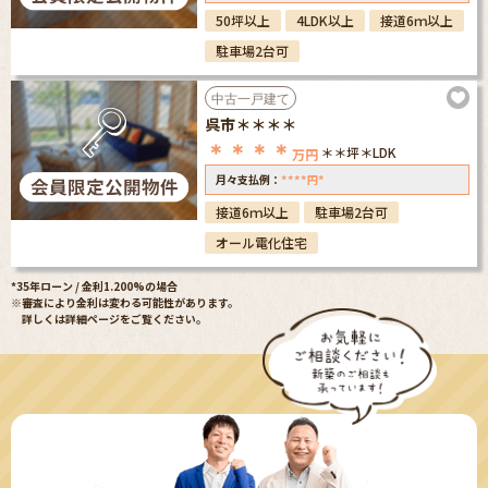
50坪以上
4LDK以上
接道6ｍ以上
駐車場2台可
中古一戸建て
呉市＊＊＊＊
＊＊＊＊
＊＊坪
＊LDK
万円
****
*
月々支払例：
円
接道6ｍ以上
駐車場2台可
オール電化住宅
*35年ローン / 金利1.200%の場合
※審査により金利は変わる可能性があります。
詳しくは詳細ページをご覧ください。