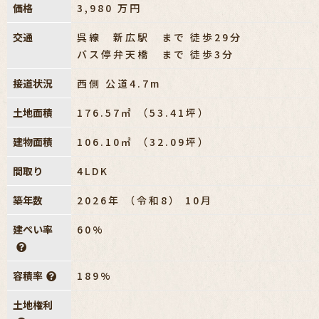
価格
3,980
万円
交通
呉線 新広駅 まで 徒歩29分
バス停弁天橋 まで 徒歩3分
接道状況
西側 公道4.7m
土地面積
176.57㎡ （53.41坪）
建物面積
106.10㎡ （32.09坪）
間取り
4LDK
築年数
2026年 （令和8） 10月
建ぺい率
60%
容積率
189%
土地権利