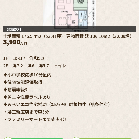
【間取り】
土地面積 176.57m2（53.41坪） 建物面積 延 106.10m2（32.09坪）
3,980
万円
1F LDK17 洋和5.2
2F 洋7.2 洋6 洋5.7 トイレ
♦小中学校徒歩10分圏内
♦住宅性能評価取得
♦耐震等級3
♦省エネ性能ラベルあり
♦みらいエコ住宅補助（35万円）対象物件（諸条件有）
・藤三新広店まで車3分
・ファミリーマートまで徒歩4分