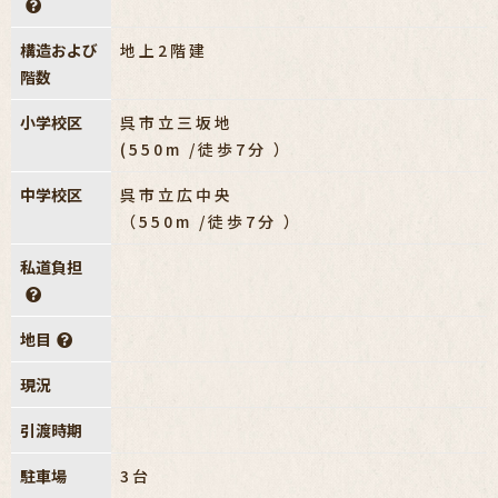
構造および
地上2階建
階数
小学校区
呉市立三坂地
(550m /徒歩7分 ）
中学校区
呉市立広中央
（550m /徒歩7分 ）
私道負担
地目
現況
引渡時期
駐車場
3台