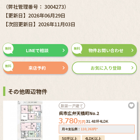
（弊社管理番号： 3004273）
【更新日】2026年06月29日
【次回更新日】2026年11月03日
無料
無料
LINEで相談
物件お問い合わせ
無料
来店予約
お気に入り登録
その他周辺物件
新築一戸建て
呉市広弁天橋町No.2
3,780
31.48坪
4LDK
万円
110,263
*
月々支払例：
円
50坪以上
4LDK以上