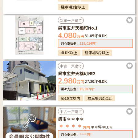
駐車場3台以上
新築一戸建て
呉市広弁天橋町No.1
4,080
31.85坪
4LDK
万円
119,014
*
月々支払例：
円
4LDK以上
駐車場3台以上
中古一戸建て
呉市広弁天橋町№2
2,980
27.30坪
4LDK
万円
86,927
*
月々支払例：
円
築10年以内
駐車場3台以上
中古一戸建て
呉市＊＊＊＊
＊＊＊＊
＊＊坪
＊LDK
万円
****
*
月々支払例：
円