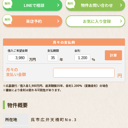
無料
無料
LINEで相談
物件お問い合わせ
無料
来店予約
お気に入り登録
月々の
支払例
借入ご希望金額
支払期間
金利
計算
万円
年
%
月々の
支払い金額
円
※広島銀行／借入金3,980万円、返済期間35年、金利1.200%（変動金利）の場合
※審査により金利は変わる可能性があります。
物件概要
所在地
呉市広弁天橋町No.3