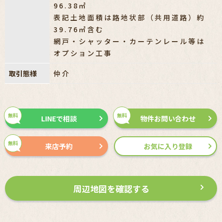
96.38㎡
表記土地面積は路地状部（共用道路）約
39.76㎡含む
網戸・シャッター・カーテンレール等は
オプション工事
取引態様
仲介
無料
無料
LINEで相談
物件お問い合わせ
無料
来店予約
お気に入り登録
周辺地図を確認する