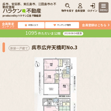
呉市、安芸郡、東広島市、江田島市の不
動産情報
MENU
物件を探す
会員登録
ログイン
produced by ハラケン工舎 不動産部
会員限定
会員登録はこちら
お気に入り
マッチング物件
コンテンツ
1095
件ただいま公開
2026.08.06更新
呉市広弁天橋町No.3
新築一戸建て