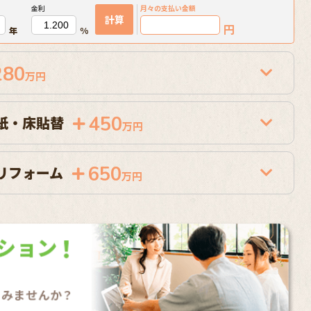
金利
月々の
支払い金額
計算
円
年
%
280
万円
450
紙・床貼替
万円
650
リフォーム
万円