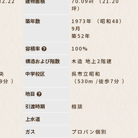
32.22
建物面積
70.09㎡ （21.20
坪）
築年数
1973年 （昭和48）
9月
築52年
容積率
100%
構造および階数
木造 地上2階建
央
中学校区
呉市立昭和
歩9分 ）
（530m /徒歩7分 ）
地目
引渡時期
相談
上水道
ガス
プロパン個別