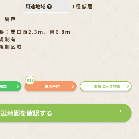
用途地域
1種低層
、網戸
：間口西2.3ｍ、南6.8ｍ
規制有
規制区域
無料
で相談
来店予約
お気に入り登録
周辺地図を確認する