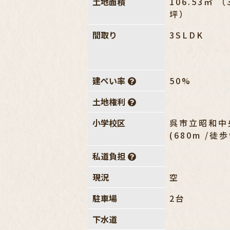
土地面積
106.53㎡ （
坪）
間取り
3SLDK
建ぺい率
50%
土地権利
小学校区
呉市立昭和中
(680m /徒
私道負担
現況
空
駐車場
2台
下水道