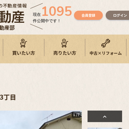
の不動産情報
1095
現在
会員登録
ログイン
件公開中です！
不動産部
買いたい方
売りたい方
中古×リフォーム
3丁目
1
/7