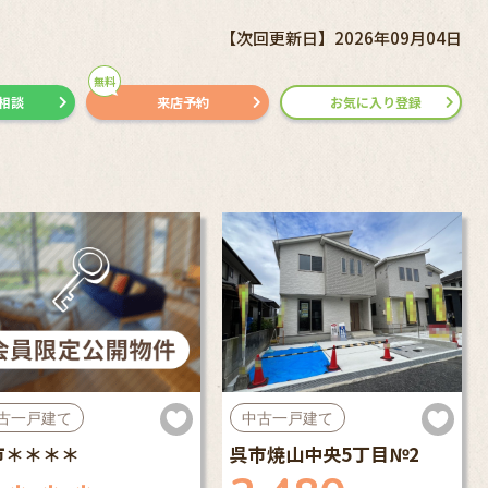
【次回更新日】2026年09月04日
無料
で相談
来店予約
お気に入り登録
古一戸建て
中古一戸建て
市＊＊＊＊
呉市焼山中央5丁目№2