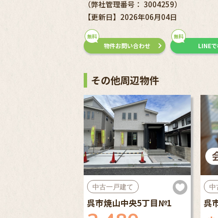
（弊社管理番号： 3004259）
【更新日】2026年06月04日
無料
無料
物件お問い合わせ
LINE
その他周辺物件
中古一戸建て
中
呉市焼山中央5丁目№1
呉