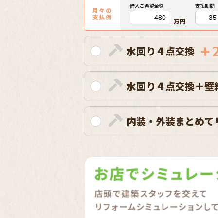
借入ご希望金額
支払期間
月々の
支払例
万円
水回り４点交換
水回り４点交換＋壁
内装・外装まとめて