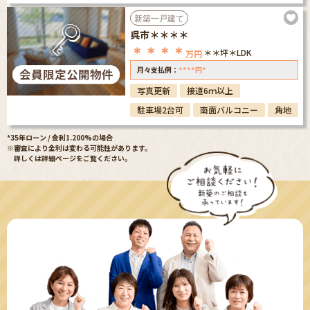
新築一戸建て
呉市＊＊＊＊
＊＊＊＊
＊＊坪
＊LDK
万円
****
*
月々支払例：
円
写真更新
接道6ｍ以上
駐車場2台可
南面バルコニー
角地
*35年ローン / 金利1.200%の場合
※審査により金利は変わる可能性があります。
詳しくは詳細ページをご覧ください。