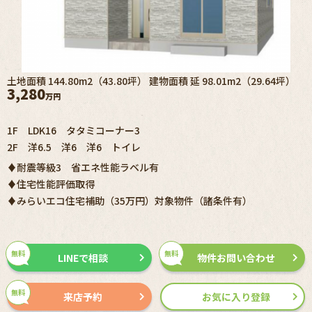
土地面積 144.80m2（43.80坪） 建物面積 延 98.01m2（29.64坪）
3,280
万円
1F LDK16 タタミコーナー3
2F 洋6.5 洋6 洋6 トイレ
♦耐震等級3 省エネ性能ラベル有
♦住宅性能評価取得
♦みらいエコ住宅補助（35万円）対象物件（諸条件有）
無料
無料
LINEで相談
物件お問い合わせ
無料
来店予約
お気に入り登録