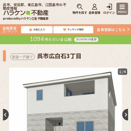
呉市、安芸郡、東広島市、江田島市の不
動産情報
MENU
物件を探す
会員登録
ログイン
produced by ハラケン工舎 不動産部
会員限定
会員登録はこちら
お気に入り
マッチング物件
コンテンツ
1094
件ただいま公開
2026.08.06更新
呉市広白石3丁目
新築一戸建て
1
/4