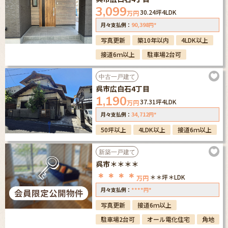
3,099
30.24坪
4LDK
万円
90,398
*
月々支払例：
円
写真更新
築10年以内
4LDK以上
接道6ｍ以上
駐車場2台可
中古一戸建て
呉市広白石4丁目
1,190
37.31坪
4LDK
万円
34,712
*
月々支払例：
円
50坪以上
4LDK以上
接道6ｍ以上
新築一戸建て
呉市＊＊＊＊
＊＊＊＊
＊＊坪
＊LDK
万円
****
*
月々支払例：
円
写真更新
接道6ｍ以上
駐車場2台可
オール電化住宅
角地