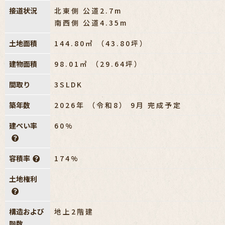
接道状況
北東側 公道2.7m
南西側 公道4.35m
土地面積
144.80㎡ （43.80坪）
建物面積
98.01㎡ （29.64坪）
間取り
3SLDK
築年数
2026年 （令和8） 9月 完成予定
建ぺい率
60%
容積率
174%
土地権利
構造および
地上2階建
階数