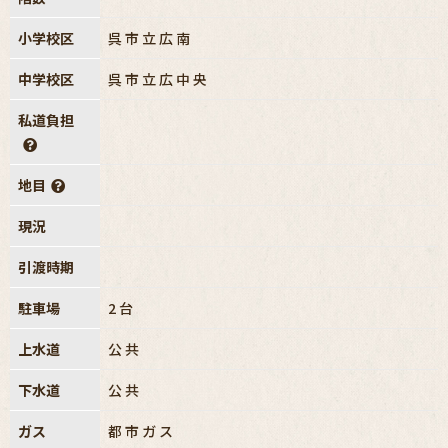
小学校区
呉市立広南
中学校区
呉市立広中央
私道負担
地目
現況
引渡時期
駐車場
2台
上水道
公共
下水道
公共
ガス
都市ガス