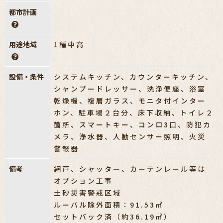
都市計画
用途地域
1種中高
設備・条件
システムキッチン、カウンターキッチン、
シャンプードレッサー、洗浄便座、浴室
乾燥機、複層ガラス、モニタ付インター
ホン、駐車場２台分、床下収納、トイレ２
箇所、スマートキー、コンロ3口、防犯カ
メラ、浄水器、人勧センサー照明、火災
警報器
備考
網戸、シャッター、カーテンレール等は
オプション工事
土砂災害警戒区域
ルーバル除外面積：91.53㎡
セットバック済（約36.19㎡）