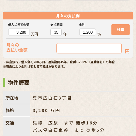
月々の
支払例
借入ご希望金額
支払期間
金利
計算
万円
年
%
月々の
支払い金額
円
※広島銀行／借入金3,280万円、返済期間35年、金利1.200%（変動金利）の場合
※審査により金利は変わる可能性があります。
物件概要
所在地
呉市広白石3丁目
価格
3,280
万円
交通
呉線 広駅 まで 徒歩16分
バス停白石東谷 まで 徒歩5分