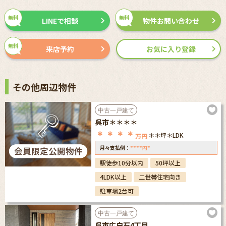
無料
無料
LINEで相談
物件お問い合わせ
無料
来店予約
お気に入り登録
その他周辺物件
中古一戸建て
呉市＊＊＊＊
＊＊＊＊
＊＊坪
＊LDK
万円
****
*
月々支払例：
円
駅徒歩10分以内
50坪以上
4LDK以上
二世帯住宅向き
駐車場2台可
中古一戸建て
呉市広白石4丁目