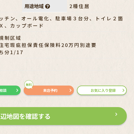
用途地域
2種住居
ッチン、オール電化、駐車場３台分、トイレ２箇
Ｘ、カップボード
規制区域
住宅瑕疵担保責任保険料20万円別途要
分1/17
無料
で相談
来店予約
お気に入り登録
周辺地図を確認する