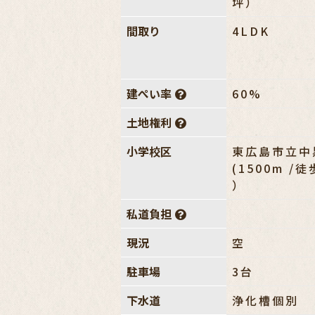
坪）
間取り
4LDK
建ぺい率
60%
土地権利
小学校区
東広島市立中
(1500m /
）
私道負担
現況
空
駐車場
3台
下水道
浄化槽個別