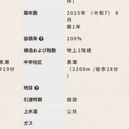
坪）
築年数
2025年 （令和7） 6
月
築1年
容積率
200%
構造および階数
地上2階建
黒瀬
中学校区
黒瀬
徒歩19分
（2200m /徒歩28分
）
地目
引渡時期
相談
上水道
公共
ガス