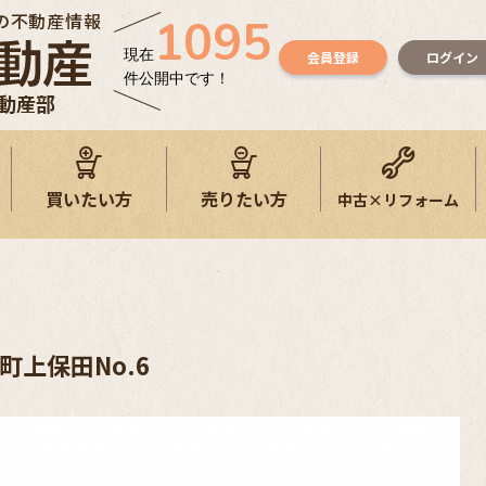
の不動産情報
1095
現在
会員登録
ログイン
件公開中です！
不動産部
買いたい方
売りたい方
中古×リフォーム
町上保田No.6