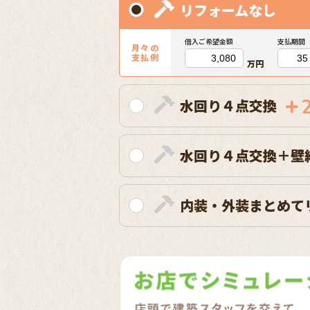
リフォームなし
借入ご希望金額
支払期間
月々の
支払例
万円
水回り４点交換
水回り４点交換＋壁
内装・外装まとめて