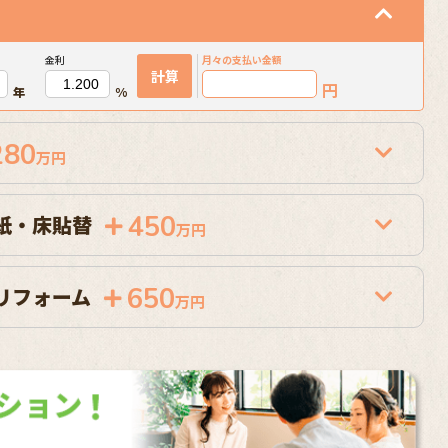
金利
月々の
支払い金額
計算
円
年
%
280
万円
450
紙・床貼替
万円
650
リフォーム
万円