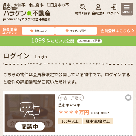
呉市、安芸郡、東広島市、江田島市の不
動産情報
MENU
物件を探す
会員登録
ログイン
produced by ハラケン工舎 不動産部
会員限定
会員登録はこちら
お気に入り
マッチング物件
コンテンツ
1099
件ただいま公開
2026.08.06更新
ログイン
Login
こちらの物件は会員様限定で公開している物件です。ログインする
と物件の詳細情報がご覧いただけます。
中古一戸建て
呉市＊＊＊＊
＊＊＊＊
万円
＊＊坪
＊LDK
100坪以上
駐車場3台以上
商談中