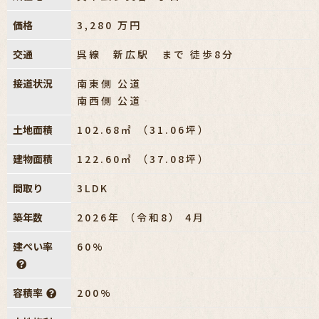
価格
3,280
万円
交通
呉線 新広駅 まで 徒歩8分
接道状況
南東側 公道
南西側 公道
土地面積
102.68㎡ （31.06坪）
建物面積
122.60㎡ （37.08坪）
間取り
3LDK
築年数
2026年 （令和8） 4月
建ぺい率
60%
容積率
200%