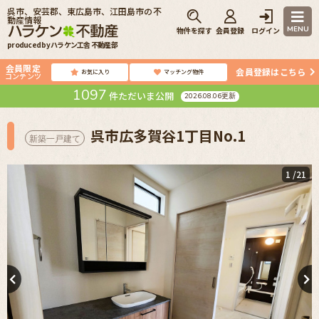
呉市、安芸郡、東広島市、江田島市の不
動産情報
MENU
物件を探す
会員登録
ログイン
produced by ハラケン工舎 不動産部
会員限定
会員登録はこちら
お気に入り
マッチング物件
コンテンツ
1097
件ただいま公開
2026.08.06更新
呉市広多賀谷1丁目No.1
新築一戸建て
1
/21