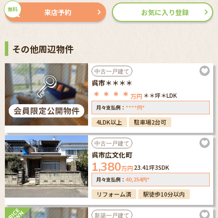
無料
来店予約
お気に入り登録
その他周辺物件
中古一戸建て
呉市＊＊＊＊
＊＊＊＊
＊＊坪
＊LDK
万円
****
*
月々支払例：
円
4LDK以上
駐車場2台可
中古一戸建て
呉市広文化町
1,380
23.41坪
3SDK
万円
40,254
*
月々支払例：
円
リフォーム済
駅徒歩10分以内
新築一戸建て