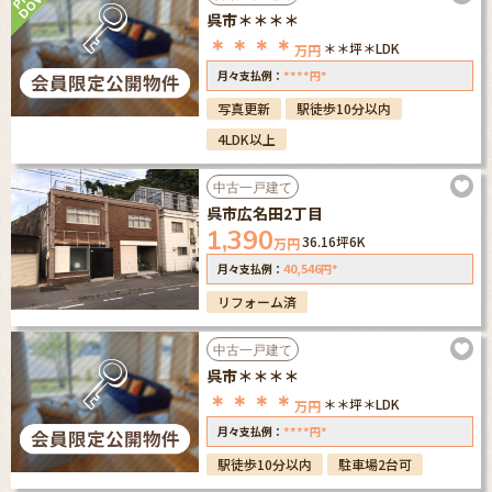
呉市＊＊＊＊
＊＊＊＊
＊＊坪
＊LDK
万円
****
*
月々支払例：
円
写真更新
駅徒歩10分以内
4LDK以上
中古一戸建て
呉市広名田2丁目
1,390
36.16坪
6K
万円
40,546
*
月々支払例：
円
リフォーム済
中古一戸建て
呉市＊＊＊＊
＊＊＊＊
＊＊坪
＊LDK
万円
****
*
月々支払例：
円
駅徒歩10分以内
駐車場2台可