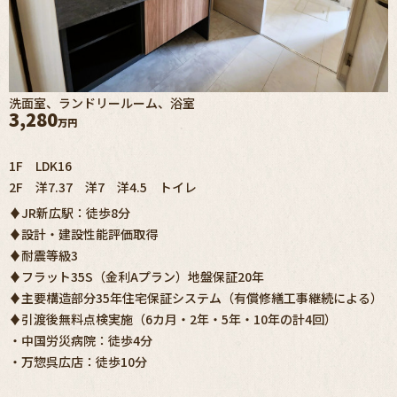
洗面室、ランドリールーム、浴室
3,280
万円
1F LDK16
2F 洋7.37 洋7 洋4.5 トイレ
♦JR新広駅：徒歩8分
♦設計・建設性能評価取得
♦耐震等級3
♦フラット35S（金利Aプラン）地盤保証20年
♦主要構造部分35年住宅保証システム（有償修繕工事継続による）
♦引渡後無料点検実施（6カ月・2年・5年・10年の計4回）
・中国労災病院：徒歩4分
・万惣呉広店：徒歩10分