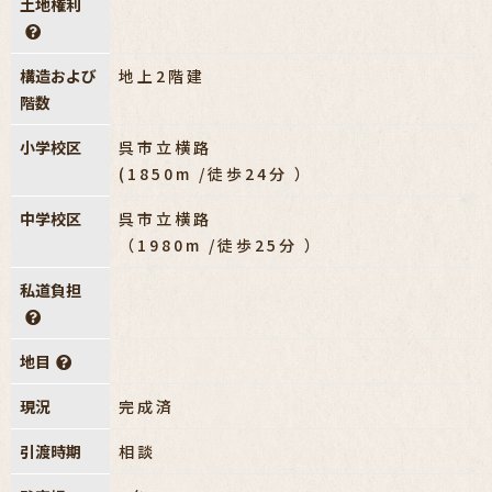
土地権利
構造および
地上2階建
階数
小学校区
呉市立横路
(1850m /徒歩24分 ）
中学校区
呉市立横路
（1980m /徒歩25分 ）
私道負担
地目
現況
完成済
引渡時期
相談