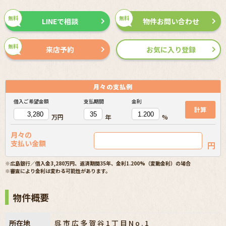
無料
無料
LINEで相談
物件お問い合わせ
無料
来店予約
お気に入り登録
月々の
支払例
借入ご希望金額
支払期間
金利
計算
万円
年
%
月々の
支払い金額
円
※広島銀行／借入金3,280万円、返済期間35年、金利1.200%（変動金利）の場合
※審査により金利は変わる可能性があります。
物件概要
所在地
呉市広多賀谷1丁目No.1