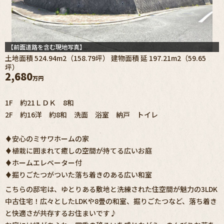
【前面道路を含む現地写真】
土地面積 524.94m2（158.79坪） 建物面積 延 197.21m2（59.65
坪）
2,680
万円
1F 約21ＬＤＫ 8和
2F 約16洋 約8和 洗面 浴室 納戸 トイレ
♦安心のミサワホームの家
♦植栽に囲まれて癒しの空間が持てる広いお庭
♦ホームエレベーター付
♦掘りごたつがついた落ち着きのある広い和室
こちらの邸宅は、ゆとりある敷地と洗練された住空間が魅力の3LDK
中古住宅！広々としたLDKや8畳の和室、掘りごたつなど、落ち着き
と快適さが共存するお住まいです♪