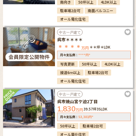
南向き
50坪以上
4LDK以上
駐車場2台可
南面バルコニー
オール電化住宅
中古一戸建て
呉市＊＊＊＊
＊＊＊＊
＊＊坪
＊LDK
万円
****
*
月々支払例：
円
写真更新
50坪以上
4LDK以上
接道6ｍ以上
駐車場2台可
オール電化住宅
中古一戸建て
呉市焼山宮ケ迫2丁目
1,830
39.57坪
3SLDK
万円
53,381
*
月々支払例：
円
50坪以上
駐車場2台可
オール電化住宅