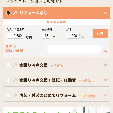
ーンシミュレーションも可能です！
リフォームなし
月々の
支払例
借入ご希望金額
支払期間
金利
計算
万円
年
%
月々の
支払い金額
円
水回り４点交換
280
万円
水回り４点交換＋壁紙・床貼替
450
万円
内装・外装まとめてリフォーム
650
万円