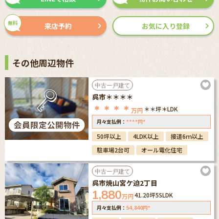
無料
来店予約
お気に入り登録
その他周辺物件
中古一戸建て
呉市＊＊＊＊
＊＊＊＊
＊＊坪
＊LDK
万円
****
*
月々支払例：
円
50坪以上
4LDK以上
接道6ｍ以上
駐車場2台可
オール電化住宅
中古一戸建て
呉市焼山宮ケ迫2丁目
1,880
41.20坪
5SLDK
万円
54,840
*
月々支払例：
円