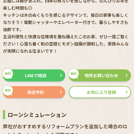
お庭には緑があふれ、四季の移ろいを感じながら、のんびりお茶を
楽しむ時間も◎
キッチンは木のぬくもりを感じるデザインで、毎日の家事も楽しく
なりそう！電動シャッターやエレベーター付きで、暮らしやすさも
抜群です。
生活利便性と快適な住環境を兼ね備えたこのお家、ぜひ一度ご覧く
ださい！心落ち着く和の空間とモダン設備が調和した、家族みんな
が笑顔になれる住まいです！
無料
無料
LINEで相談
物件お問い合わせ
無料
来店予約
お気に入り登録
ローンシミュレーション
弊社がおすすめするリフォームプランを追加した場合のロ