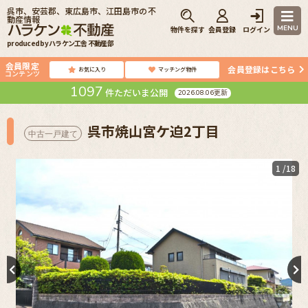
呉市、安芸郡、東広島市、江田島市の不
動産情報
MENU
物件を探す
会員登録
ログイン
produced by ハラケン工舎 不動産部
会員限定
会員登録はこちら
お気に入り
マッチング物件
コンテンツ
1097
件ただいま公開
2026.08.06更新
呉市焼山宮ケ迫2丁目
中古一戸建て
1
/18