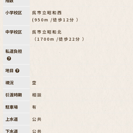
階数
小学校区
呉市立昭和西
(950m /徒歩12分 ）
中学校区
呉市立昭和北
（1700m /徒歩22分 ）
私道負担
地目
現況
空
引渡時期
相談
駐車場
有
上水道
公共
下水道
公共