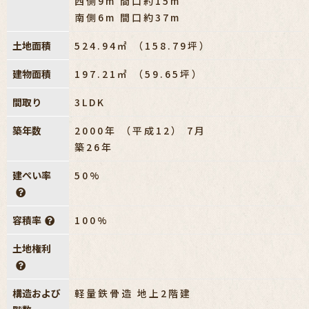
西側9m 間口約15m
南側6m 間口約37m
土地面積
524.94㎡ （158.79坪）
建物面積
197.21㎡ （59.65坪）
間取り
3LDK
築年数
2000年 （平成12） 7月
築26年
建ぺい率
50%
容積率
100%
土地権利
構造および
軽量鉄骨造 地上2階建