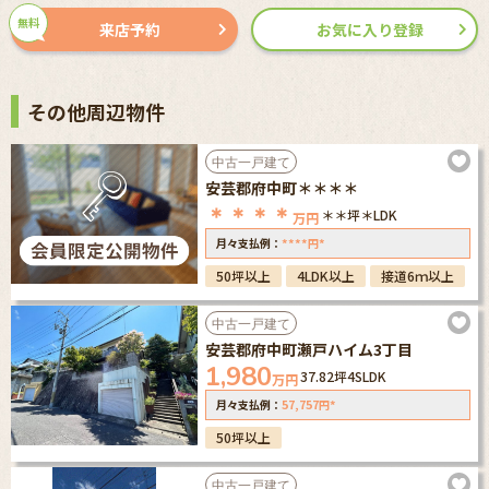
無料
来店予約
お気に入り登録
その他周辺物件
中古一戸建て
安芸郡府中町＊＊＊＊
＊＊＊＊
＊＊坪
＊LDK
万円
****
*
月々支払例：
円
50坪以上
4LDK以上
接道6ｍ以上
中古一戸建て
安芸郡府中町瀬戸ハイム3丁目
1,980
37.82坪
4SLDK
万円
57,757
*
月々支払例：
円
50坪以上
中古一戸建て