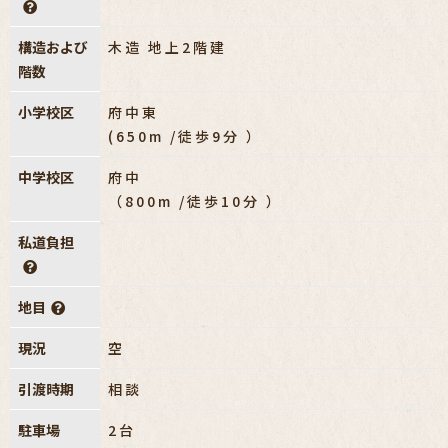
構造および
木造 地上2階建
階数
小学校区
府中東
(650m /徒歩9分 ）
中学校区
府中
（800m /徒歩10分 ）
私道負担
地目
現況
空
引渡時期
相談
駐車場
2台