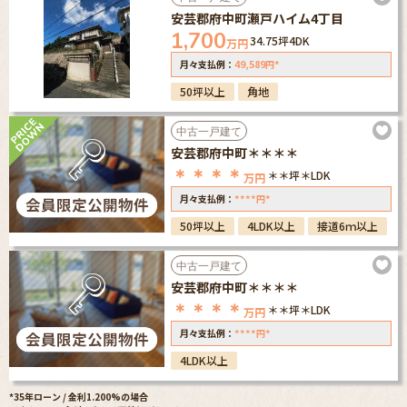
安芸郡府中町瀬戸ハイム4丁目
1,700
34.75坪
4DK
万円
49,589
*
月々支払例：
円
50坪以上
角地
中古一戸建て
安芸郡府中町＊＊＊＊
＊＊＊＊
＊＊坪
＊LDK
万円
****
*
月々支払例：
円
50坪以上
4LDK以上
接道6ｍ以上
中古一戸建て
安芸郡府中町＊＊＊＊
＊＊＊＊
＊＊坪
＊LDK
万円
****
*
月々支払例：
円
4LDK以上
*35年ローン / 金利1.200%の場合