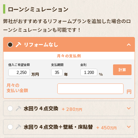
ローンシミュレーション
弊社がおすすめするリフォームプランを追加した場合のロ
ーンシミュレーションも可能です！
リフォームなし
月々の
支払例
借入ご希望金額
支払期間
金利
計算
万円
年
%
月々の
支払い金額
円
水回り４点交換
280
万円
水回り４点交換＋壁紙・床貼替
450
万円