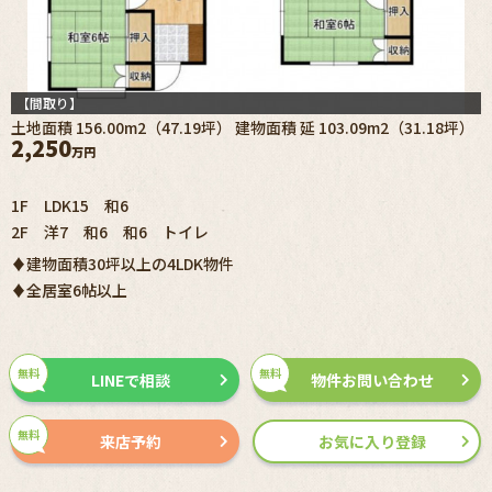
【間取り】
土地面積 156.00m2（47.19坪） 建物面積 延 103.09m2（31.18坪）
2,250
万円
1F LDK15 和6
2F 洋7 和6 和6 トイレ
♦建物面積30坪以上の4LDK物件
♦全居室6帖以上
無料
無料
LINEで相談
物件お問い合わせ
無料
来店予約
お気に入り登録