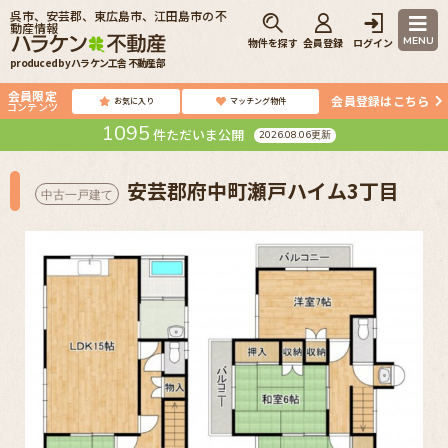
呉市、安芸郡、東広島市、江田島市の不
動産情報
MENU
物件を探す
会員登録
ログイン
produced by ハラケン工舎 不動産部
会員限定
会員登録はこちら
お気に入り
マッチング物件
コンテンツ
1095
件ただいま公開
2026.08.06更新
安芸郡府中町瀬戸ハイム3丁目
中古一戸建て