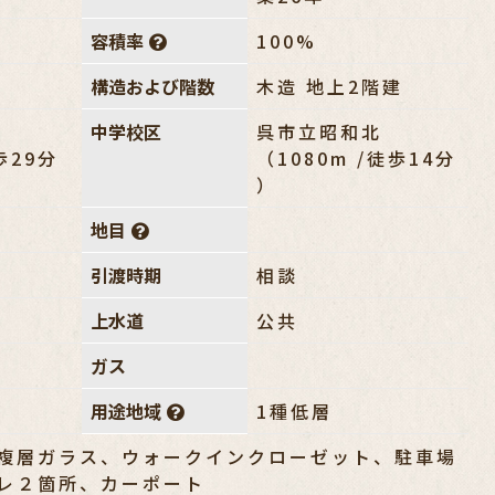
容積率
100%
構造および階数
木造 地上2階建
中学校区
呉市立昭和北
徒歩29分
（1080m /徒歩14分
）
地目
引渡時期
相談
上水道
公共
ガス
用途地域
1種低層
複層ガラス、ウォークインクローゼット、駐車場
レ２箇所、カーポート