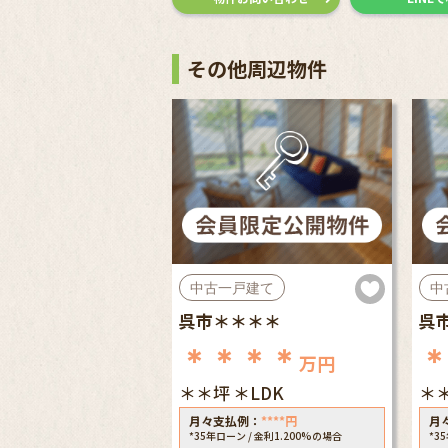
その他周辺物件
中古一戸建て
中
呉市＊＊＊＊
呉
＊＊＊＊
万円
＊＊坪
＊LDK
＊
月々支払例：
****
円
月
*35年ローン / 金利1.200%の場合
*3