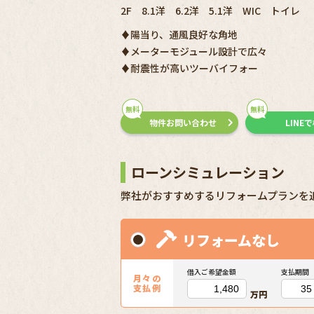
2F 8.1洋 6.2洋 5.1洋 WIC トイレ
♦陽当り、通風良好な角地
♦メーターモジュール設計で広々
♦耐震性が高いツーバイフォー
無料
無料
物件お問い合わせ
LINE
ローンシミュレーション
弊社がおすすめするリフォームプランを
リフォームなし
借入ご希望金額
支払期間
月々の
支払例
万円