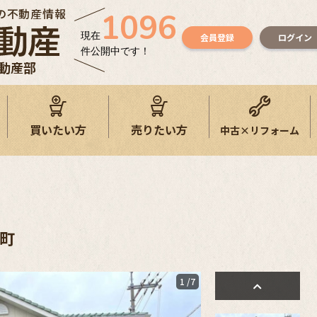
の不動産情報
1096
現在
会員登録
ログイン
件公開中です！
不動産部
買いたい方
売りたい方
中古×リフォーム
町
1
/7