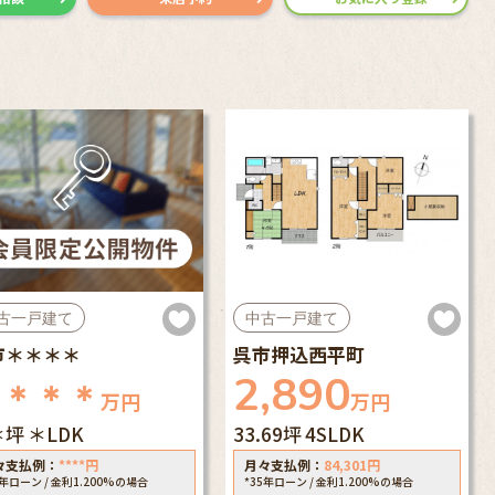
古一戸建て
中古一戸建て
市＊＊＊＊
呉市押込西平町
2,890
＊＊＊＊
万円
万円
＊坪
＊LDK
33.69坪
4SLDK
々支払例：
****
円
月々支払例：
84,301
円
5年ローン / 金利1.200%の場合
*35年ローン / 金利1.200%の場合