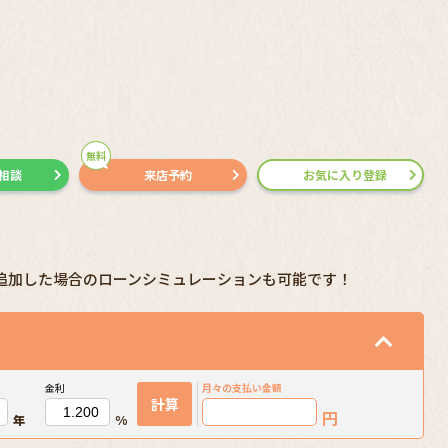
無料
で相談
来店予約
お気に入り登録
追加した場合のローンシミュレーションも可能です！
金利
月々の
支払い金額
計算
円
年
%