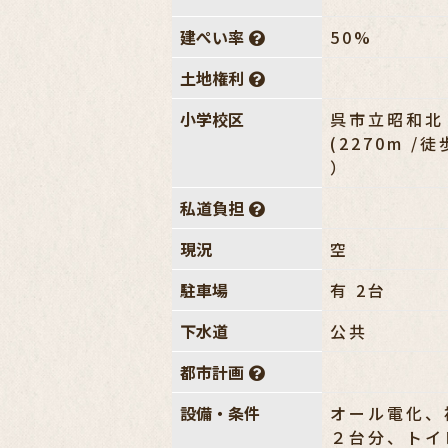
建ぺい率
50%
土地権利
小学校区
呉市立昭和北
(2270m /
）
私道負担
現況
空
駐車場
有 2台
下水道
公共
都市計画
設備・条件
オール電化、
２台分、トイ