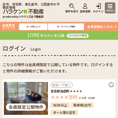
呉市、安芸郡、東広島市、江田島市の不
動産情報
MENU
物件を探す
会員登録
ログイン
produced by ハラケン工舎 不動産部
会員限定
会員登録はこちら
お気に入り
マッチング物件
コンテンツ
1096
件ただいま公開
2026.08.06更新
ログイン
Login
こちらの物件は会員様限定で公開している物件です。ログインする
と物件の詳細情報がご覧いただけます。
新築一戸建て
安芸郡海田町＊＊＊＊
＊＊＊＊
万円
＊＊坪
＊LDK
4LDK以上
駐車場2台可
オール電化住宅