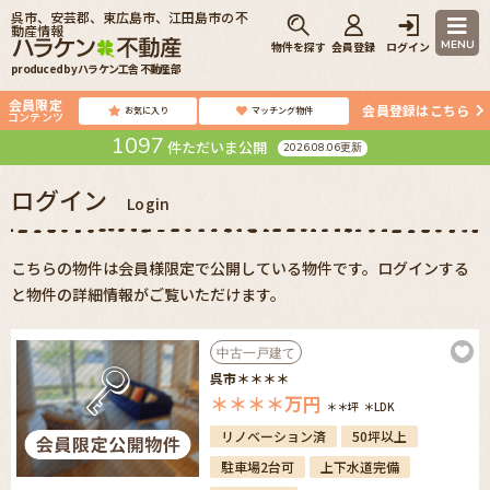
呉市、安芸郡、東広島市、江田島市の不
動産情報
MENU
物件を探す
会員登録
ログイン
produced by ハラケン工舎 不動産部
会員限定
会員登録はこちら
お気に入り
マッチング物件
コンテンツ
1097
件ただいま公開
2026.08.06更新
ログイン
Login
こちらの物件は会員様限定で公開している物件です。ログインする
と物件の詳細情報がご覧いただけます。
中古一戸建て
呉市＊＊＊＊
＊＊＊＊
万円
＊＊坪
＊LDK
リノベーション済
50坪以上
駐車場2台可
上下水道完備