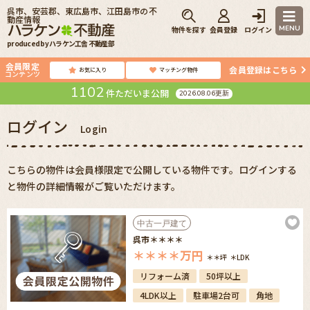
呉市、安芸郡、東広島市、江田島市の不
動産情報
MENU
物件を探す
会員登録
ログイン
produced by ハラケン工舎 不動産部
会員限定
会員登録はこちら
お気に入り
マッチング物件
コンテンツ
1102
件ただいま公開
2026.08.06更新
ログイン
Login
こちらの物件は会員様限定で公開している物件です。ログインする
と物件の詳細情報がご覧いただけます。
中古一戸建て
呉市＊＊＊＊
＊＊＊＊
万円
＊＊坪
＊LDK
リフォーム済
50坪以上
4LDK以上
駐車場2台可
角地