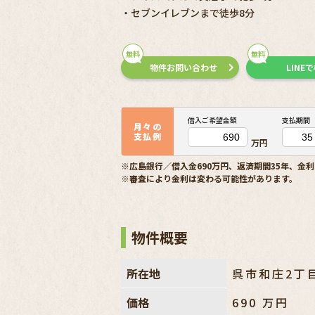
・セブンイレブンまで徒歩8分
無料
無料
物件お問い合わせ
LINE
借入ご希望金額
支払期間
月々の
支払例
万円
※広島銀行／借入金690万円、返済期間35年、金利
※審査により金利は変わる可能性があります。
物件概要
所在地
呉市和庄2丁
価格
690
万円