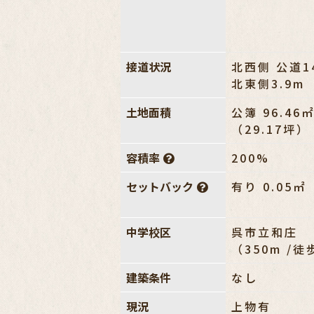
接道状況
北西側 公道14
北東側3.9m
土地面積
公簿 96.46
（29.17坪）
容積率
200%
セットバック
有り 0.05㎡
中学校区
呉市立和庄
（350m /徒
建築条件
なし
現況
上物有