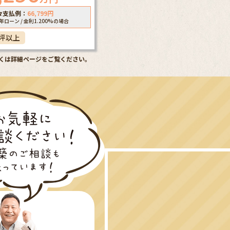
々支払例：
66,799
円
5年ローン / 金利1.200%の場合
0坪以上
くは詳細ページをご覧ください。