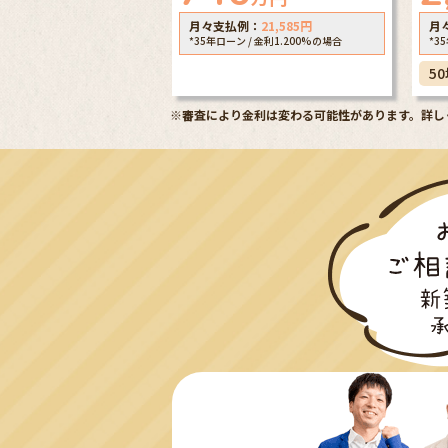
月々支払例：
21,585
円
月
*35年ローン / 金利1.200%の場合
*3
5
※審査により金利は変わる可能性があります。
詳し