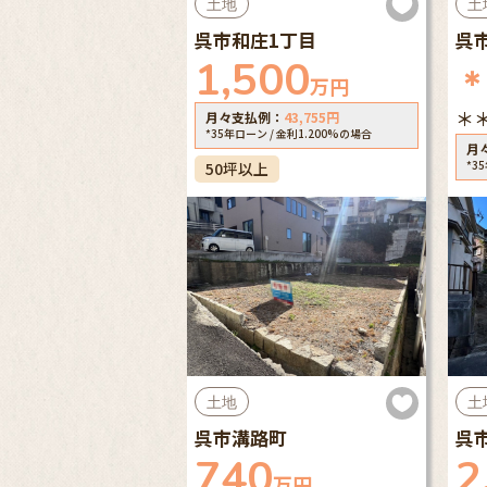
土地
土
呉市和庄1丁目
呉
1,500
万円
＊
月々支払例：
43,755
円
*35年ローン / 金利1.200%の場合
月
*3
50坪以上
土地
土
呉市溝路町
呉
740
2
万円