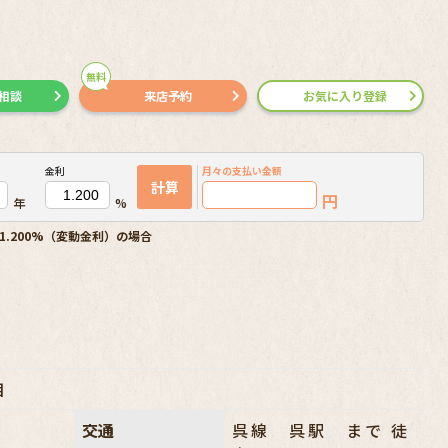
無料
で相談
来店予約
お気に入り登録
金利
月々の
支払い金額
計算
円
年
%
1.200%（変動金利）の場合
目
交通
呉線 呉駅 まで 徒