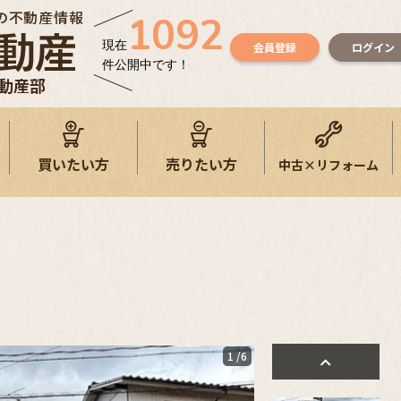
の不動産情報
1092
現在
会員登録
ログイン
件公開中です！
不動産部
買いたい方
売りたい方
中古×リフォーム
1
/6