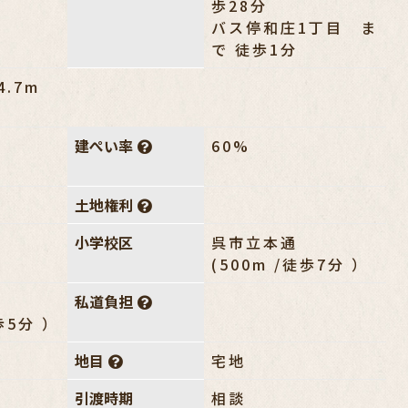
歩28分
バス停和庄1丁目 ま
で 徒歩1分
.7m
㎡
建ぺい率
60%
土地権利
小学校区
呉市立本通
(500m /徒歩7分 ）
私道負担
歩5分 ）
地目
宅地
引渡時期
相談