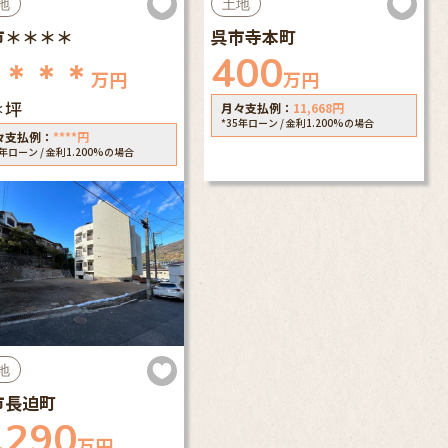
地
土地
市＊＊＊＊
呉市寺本町
400
＊＊＊＊
万円
万円
＊坪
月々支払例：
11,668
円
*35年ローン / 金利1.200%の場合
々支払例：
****
円
5年ローン / 金利1.200%の場合
地
市長迫町
,290
万円