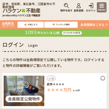
呉市、安芸郡、東広島市、江田島市の不
動産情報
MENU
物件を探す
会員登録
ログイン
produced by ハラケン工舎 不動産部
会員限定
会員登録はこちら
お気に入り
マッチング物件
コンテンツ
1093
件ただいま公開
2026.08.06更新
ログイン
Login
こちらの物件は会員様限定で公開している物件です。ログインする
と物件の詳細情報がご覧いただけます。
土地
呉市＊＊＊＊
＊＊＊＊
万円
＊＊坪