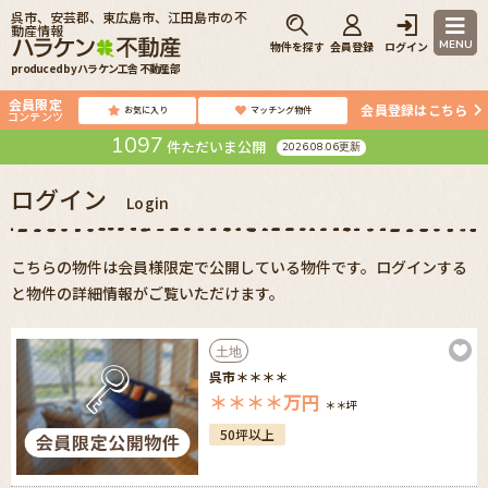
呉市、安芸郡、東広島市、江田島市の不
動産情報
MENU
物件を探す
会員登録
ログイン
produced by ハラケン工舎 不動産部
会員限定
会員登録はこちら
お気に入り
マッチング物件
コンテンツ
1097
件ただいま公開
2026.08.06更新
ログイン
Login
こちらの物件は会員様限定で公開している物件です。ログインする
と物件の詳細情報がご覧いただけます。
土地
呉市＊＊＊＊
＊＊＊＊
万円
＊＊坪
50坪以上