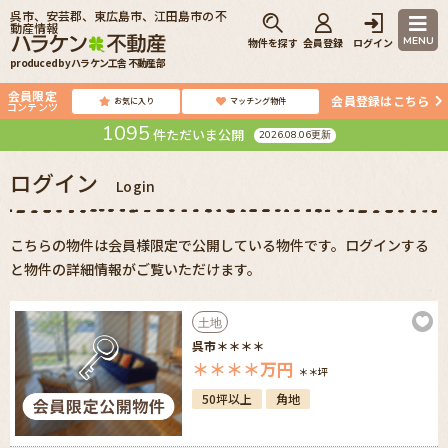
呉市、安芸郡、東広島市、江田島市の不
動産情報
MENU
物件を探す
会員登録
ログイン
produced by ハラケン工舎 不動産部
会員限定
会員登録はこちら
お気に入り
マッチング物件
コンテンツ
1095
件ただいま公開
2026.08.06更新
ログイン
Login
こちらの物件は会員様限定で公開している物件です。ログインする
と物件の詳細情報がご覧いただけます。
土地
呉市＊＊＊＊
＊＊＊＊
万円
＊＊坪
50坪以上
角地