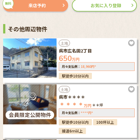
無料
来店予約
お気に入り登録
その他周辺物件
土地
呉市広名田2丁目
650
万円
18,960
*
月々支払例：
円
駅徒歩10分以内
土地
呉市＊＊＊＊
＊＊＊＊
＊＊坪
万円
****
*
月々支払例：
円
駅徒歩10分以内
100坪以上
接道6ｍ以上