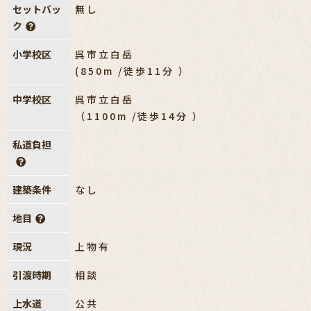
セットバッ
無し
ク
小学校区
呉市立白岳
(850m /徒歩11分 ）
中学校区
呉市立白岳
（1100m /徒歩14分 ）
私道負担
建築条件
なし
地目
現況
上物有
引渡時期
相談
上水道
公共