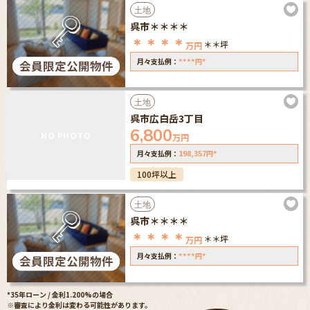
土地
呉市＊＊＊＊
＊＊＊＊
＊＊坪
万円
****
*
月々支払例：
円
土地
呉市広白岳3丁目
6,800
NO PHOTO
万円
198,357
*
月々支払例：
円
100坪以上
土地
呉市＊＊＊＊
＊＊＊＊
＊＊坪
万円
****
*
月々支払例：
円
*35年ローン / 金利1.200%の場合
※審査により金利は変わる可能性があります。