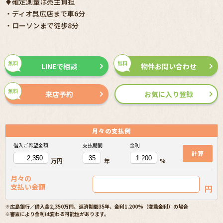
♦確定測量は売主負担
・ディオ呉広店まで車6分
・ローソンまで徒歩8分
無料
無料
LINEで相談
物件お問い合わせ
無料
来店予約
お気に入り登録
月々の
支払例
借入ご希望金額
支払期間
金利
計算
万円
年
%
月々の
支払い金額
円
※広島銀行／借入金2,350万円、返済期間35年、金利1.200%（変動金利）の場合
※審査により金利は変わる可能性があります。