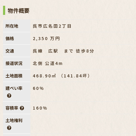
物件概要
所在地
呉市広名田2丁目
価格
2,350
万円
交通
呉線 広駅 まで 徒歩8分
接道状況
北側 公道4m
土地面積
468.90㎡ （141.84坪）
建ぺい率
60%
容積率
160%
土地権利