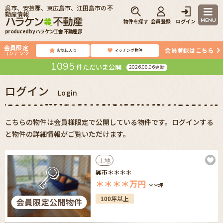
呉市、安芸郡、東広島市、江田島市の不
動産情報
MENU
物件を探す
会員登録
ログイン
produced by ハラケン工舎 不動産部
会員限定
会員登録はこちら
お気に入り
マッチング物件
コンテンツ
1095
件ただいま公開
2026.08.06更新
ログイン
Login
こちらの物件は会員様限定で公開している物件です。ログインする
と物件の詳細情報がご覧いただけます。
土地
呉市＊＊＊＊
＊＊＊＊
万円
＊＊坪
100坪以上