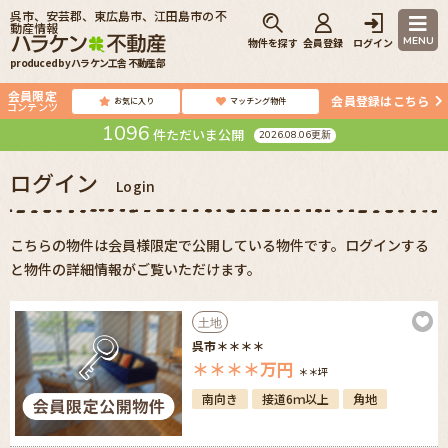
呉市、安芸郡、東広島市、江田島市の不
動産情報
MENU
物件を探す
会員登録
ログイン
produced by ハラケン工舎 不動産部
会員限定
会員登録はこちら
お気に入り
マッチング物件
コンテンツ
1096
件ただいま公開
2026.08.06更新
ログイン
Login
こちらの物件は会員様限定で公開している物件です。ログインする
と物件の詳細情報がご覧いただけます。
土地
呉市＊＊＊＊
＊＊＊＊
万円
＊＊坪
南向き
接道6ｍ以上
角地