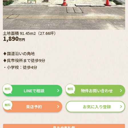
土地面積 91.45m2（27.66坪）
1,890
万円
♦国道沿いの角地
♦呉市役所まで徒歩9分
・小学校：徒歩4分
無料
無料
LINEで相談
物件お問い合わせ
無料
来店予約
お気に入り登録
月々の
支払例