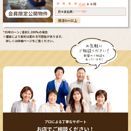
＊＊＊＊
＊＊坪
万円
****
*
月々支払例：
円
接道6ｍ以上
*35年ローン / 金利1.200%の場合
※審査により金利は変わる可能性があります。
詳しくは詳細ページをご覧ください。
プロによる丁寧なサポート
お店でご相談ください！