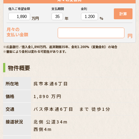
借入ご希望金額
支払期間
金利
計算
万円
年
%
月々の
支払い金額
円
※広島銀行／借入金1,890万円、返済期間35年、金利1.200%（変動金利）の場合
※審査により金利は変わる可能性があります。
物件概要
所在地
呉市本通6丁目
価格
1,890
万円
交通
バス停本通6丁目 まで 徒歩1分
接道状況
北側 公道34m
西側4m