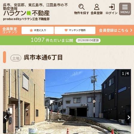
呉市、安芸郡、東広島市、江田島市の不
動産情報
MENU
物件を探す
会員登録
ログイン
produced by ハラケン工舎 不動産部
会員限定
会員登録はこちら
お気に入り
マッチング物件
コンテンツ
1097
件ただいま公開
2026.08.06更新
呉市本通6丁目
土地
1
/4