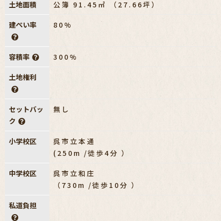
土地面積
公簿 91.45㎡ （27.66坪）
建ぺい率
80%
容積率
300%
土地権利
セットバッ
無し
ク
小学校区
呉市立本通
(250m /徒歩4分 ）
中学校区
呉市立和庄
（730m /徒歩10分 ）
私道負担