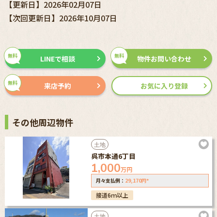
【更新日】2026年02月07日
【次回更新日】2026年10月07日
無料
無料
LINEで相談
物件お問い合わせ
無料
来店予約
お気に入り登録
その他周辺物件
土地
呉市本通6丁目
1,000
万円
29,170
*
月々支払例：
円
接道6ｍ以上
土地