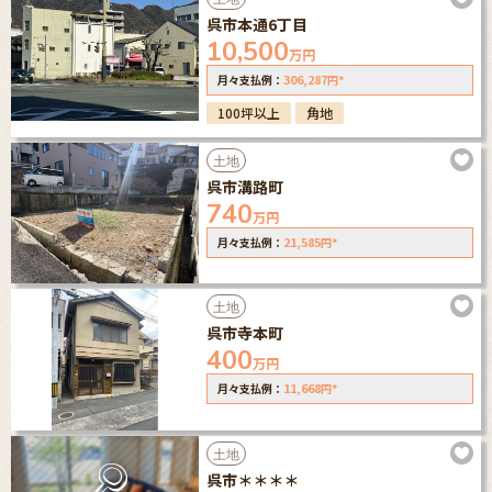
呉市本通6丁目
10,500
万円
306,287
*
月々支払例：
円
100坪以上
角地
土地
呉市溝路町
740
万円
21,585
*
月々支払例：
円
土地
呉市寺本町
400
万円
11,668
*
月々支払例：
円
土地
呉市＊＊＊＊