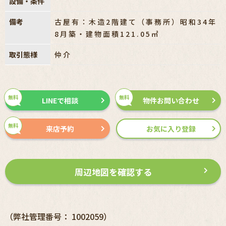
設備・条件
備考
古屋有：木造2階建て（事務所）昭和34年
8月築・建物面積121.05㎡
取引態様
仲介
無料
無料
LINEで相談
物件お問い合わせ
無料
来店予約
お気に入り登録
周辺地図を確認する
（弊社管理番号： 1002059）