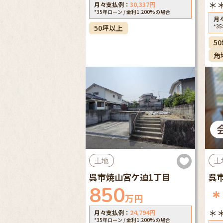
＊
月々支払例：
30,337
円
*35年ローン / 金利1.200%の場合
月
*3
50坪以上
5
角
土地
土
呉市焼山宮ケ迫1丁目
呉
850
万円
＊
月々支払例：
24,794
円
*35年ローン / 金利1.200%の場合