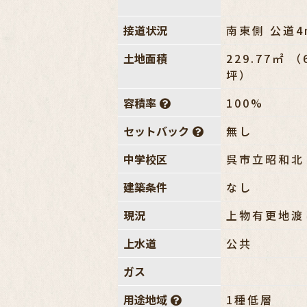
接道状況
南東側 公道4
土地面積
229.77㎡ （
坪）
容積率
100%
セットバック
無し
中学校区
呉市立昭和北
建築条件
なし
現況
上物有更地渡
上水道
公共
ガス
用途地域
1種低層