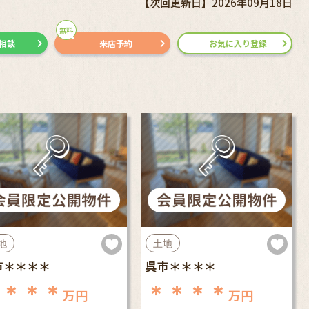
【次回更新日】2026年09月18日
無料
で相談
来店予約
お気に入り登録
地
土地
市＊＊＊＊
呉市＊＊＊＊
＊＊＊＊
＊＊＊＊
万円
万円