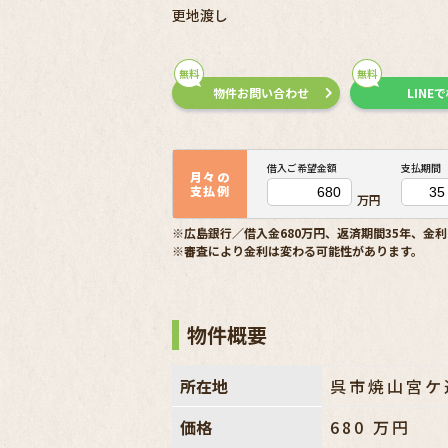
更地渡し
無料
無料
物件お問い合わせ
LINE
借入ご希望金額
支払期間
月々の
支払例
万円
※広島銀行／借入金680万円、返済期間35年、金利
※審査により金利は変わる可能性があります。
物件概要
所在地
呉市焼山宮ケ
価格
680
万円