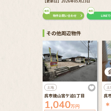
【更新日】2026年05月23日
無料
無料
物件お問い合わせ
LINE
その他周辺物件
土地
土
呉市焼山宮ケ迫1丁目
呉
1,040
万円