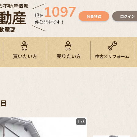
の不動産情報
1097
現在
会員登録
ログイン
件公開中です！
不動産部
買いたい方
売りたい方
中古×リフォーム
丁目
1
/3