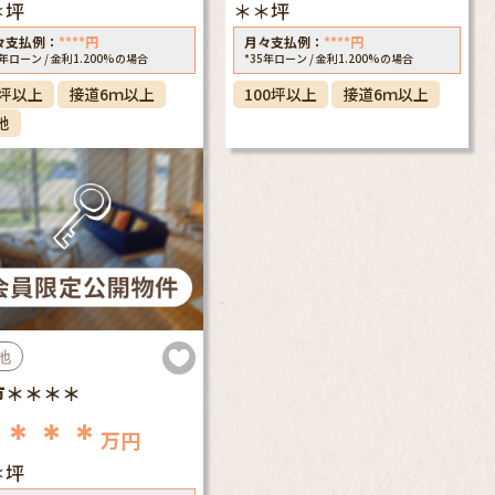
＊坪
＊＊坪
々支払例：
****
円
月々支払例：
****
円
5年ローン / 金利1.200%の場合
*35年ローン / 金利1.200%の場合
0坪以上
接道6ｍ以上
100坪以上
接道6ｍ以上
地
地
市＊＊＊＊
＊＊＊＊
万円
＊坪