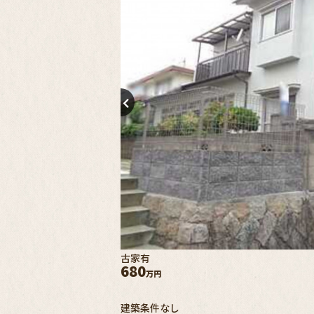
古家有
680
万円
建築条件なし