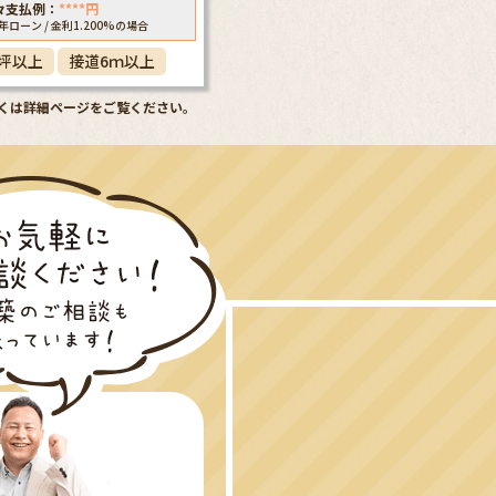
々支払例：
****
円
5年ローン / 金利1.200%の場合
0坪以上
接道6ｍ以上
くは詳細ページをご覧ください。