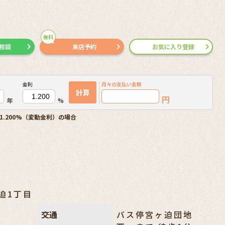
無料
で相談
来店予約
お気に入り登録
金利
月々の
支払い金額
計算
円
年
%
1.200%（変動金利）の場合
迫1丁目
交通
バス停宮ヶ迫団地