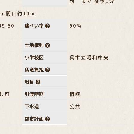
西 まで 徒歩1分
m 間口約13m
69.50
建ぺい率
50%
土地権利
小学校区
呉市立昭和中央
私道負担
地目
し可
引渡時期
相談
下水道
公共
都市計画