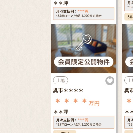
＊＊坪
月
*3
月々支払例：
****
円
*35年ローン / 金利1.200%の場合
5
土地
土
呉市＊＊＊＊
呉
＊＊＊＊
万円
＊＊坪
＊
月々支払例：
****
円
月
*35年ローン / 金利1.200%の場合
*3