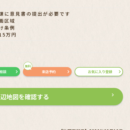
課に意見書の提出が必要です
画区域
け条例
15万円
無料
で相談
来店予約
お気に入り登録
周辺地図を確認する