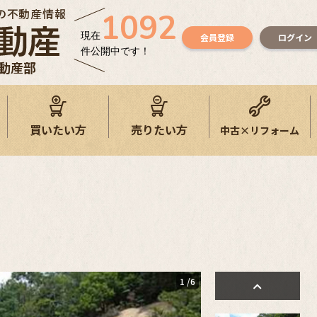
の不動産情報
1092
現在
会員登録
ログイン
件公開中です！
不動産部
買いたい方
売りたい方
中古×リフォーム
1
/6