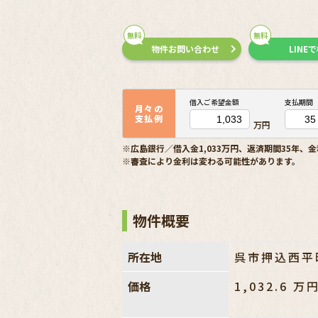
無料
無料
物件お問い合わせ
LINE
借入ご希望金額
支払期間
月々の
支払例
万円
※広島銀行／借入金1,033万円、返済期間35年、金
※審査により金利は変わる可能性があります。
物件概要
所在地
呉市押込西平
価格
1,032.6
万