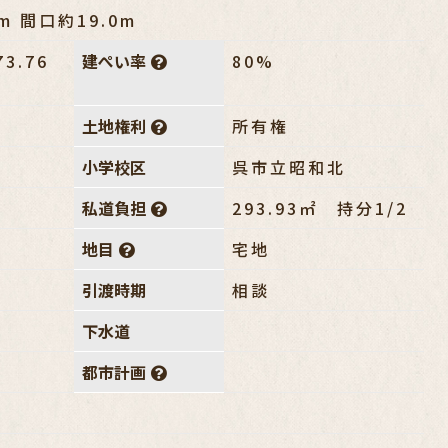
m 間口約19.0m
73.76
建ぺい率
80%
土地権利
所有権
小学校区
呉市立昭和北
私道負担
293.93㎡ 持分1/2
地目
宅地
引渡時期
相談
下水道
都市計画