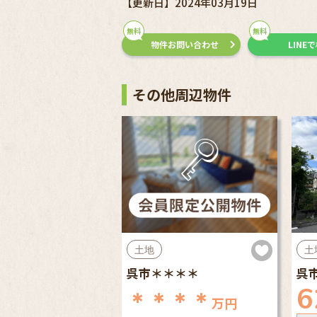
【更新日】2024年03月19日
無料
無料
物件お問い合わせ
LINE
その他周辺物件
土地
土
呉市＊＊＊＊
呉
6
＊＊＊＊
万円