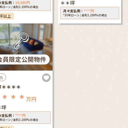
＊＊坪
々支払例：
18,085
円
5年ローン / 金利1.200%の場合
月々支払例：
****
円
*35年ローン / 金利1.200%の場合
0坪以上
地
市＊＊＊＊
＊＊＊＊
万円
＊坪
々支払例：
****
円
5年ローン / 金利1.200%の場合