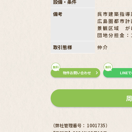
設備・条件
備考
呉市建築指導
広島圏都市計
景観区域 が
団地分担金：
取引態様
仲介
無料
無料
物件お問い合わせ
LINE
（弊社管理番号： 1001735）