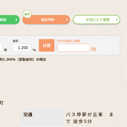
無料
で相談
来店予約
お気に入り登録
金利
月々の
支払い金額
計算
円
年
%
利1.200%（変動金利）の場合
町
円
交通
バス停夢が丘東 ま
で 徒歩5分