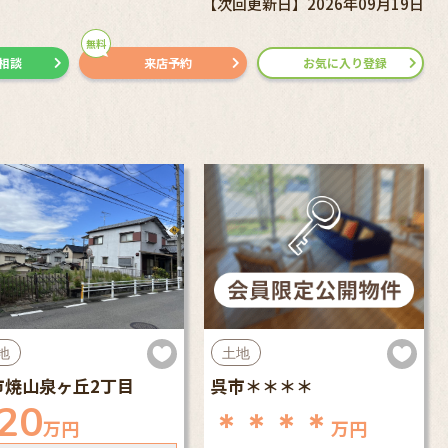
【次回更新日】2026年09月19日
無料
で相談
来店予約
お気に入り登録
地
土地
市焼山泉ヶ丘2丁目
呉市＊＊＊＊
20
＊＊＊＊
万円
万円