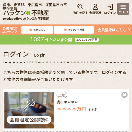
呉市、安芸郡、東広島市、江田島市の不
動産情報
MENU
物件を探す
会員登録
ログイン
produced by ハラケン工舎 不動産部
会員限定
会員登録はこちら
お気に入り
マッチング物件
コンテンツ
1097
件ただいま公開
2026.08.06更新
ログイン
Login
こちらの物件は会員様限定で公開している物件です。ログインする
と物件の詳細情報がご覧いただけます。
土地
呉市＊＊＊＊
＊＊＊＊
万円
＊＊坪