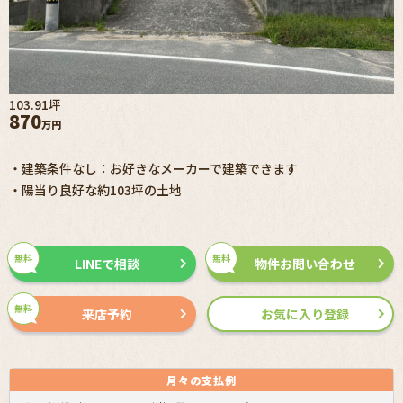
103.91坪
1
870
万円
・建築条件なし：お好きなメーカーで建築できます
・陽当り良好な約103坪の土地
無料
無料
LINEで相談
物件お問い合わせ
無料
来店予約
お気に入り登録
月々の
支払例