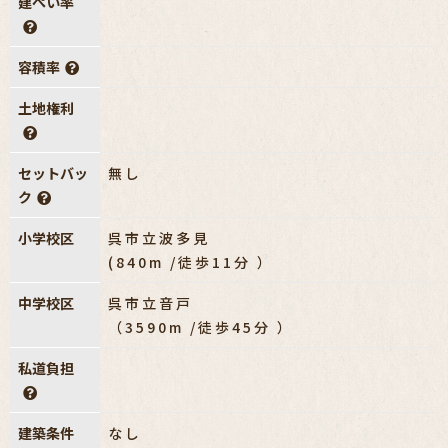
建ぺい率
容積率
土地権利
セットバッ
無し
ク
小学校区
呉市立波多見
(840m /徒歩11分 ）
中学校区
呉市立音戸
（3590m /徒歩45分 ）
私道負担
建築条件
なし