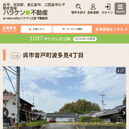
呉市、安芸郡、東広島市、江田島市の不
動産情報
MENU
物件を探す
会員登録
ログイン
produced by ハラケン工舎 不動産部
会員限定
会員登録はこちら
お気に入り
マッチング物件
コンテンツ
1097
件ただいま公開
2026.08.06更新
呉市音戸町波多見4丁目
土地
1
/7