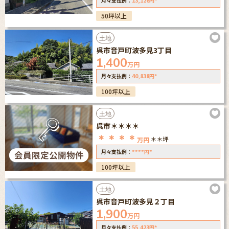
13,126
*
月々支払例：
円
50坪以上
土地
呉市音戸町波多見3丁目
1,400
万円
40,838
*
月々支払例：
円
100坪以上
土地
呉市＊＊＊＊
＊＊＊＊
＊＊坪
万円
****
*
月々支払例：
円
100坪以上
土地
呉市音戸町波多見２丁目
1,900
万円
55,423
*
月々支払例：
円