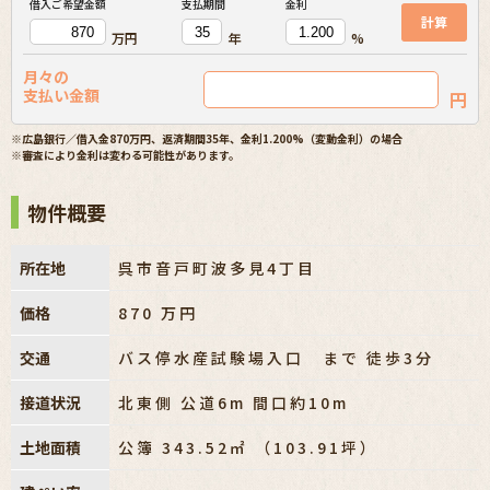
借入ご希望金額
支払期間
金利
計算
万円
年
%
月々の
支払い金額
円
※広島銀行／借入金870万円、返済期間35年、金利1.200%（変動金利）の場合
※審査により金利は変わる可能性があります。
物件概要
所在地
呉市音戸町波多見4丁目
価格
870
万円
交通
バス停水産試験場入口 まで 徒歩3分
接道状況
北東側 公道6m 間口約10m
土地面積
公簿 343.52㎡ （103.91坪）