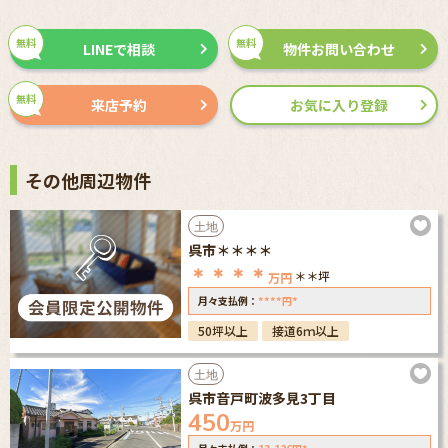
無料
無料
LINEで相談
物件お問い合わせ
無料
来店予約
お気に入り登録
その他周辺物件
土地
呉市＊＊＊＊
＊＊＊＊
＊＊坪
万円
****
*
月々支払例：
円
50坪以上
接道6ｍ以上
土地
呉市音戸町波多見3丁目
450
万円