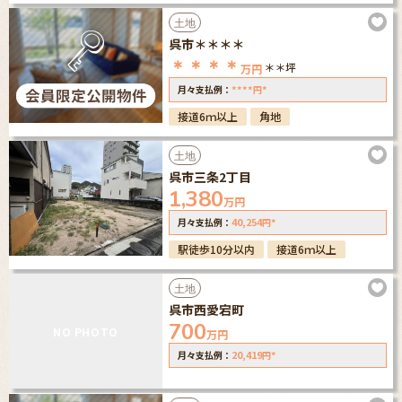
土地
呉市＊＊＊＊
＊＊＊＊
＊＊坪
万円
****
*
月々支払例：
円
接道6ｍ以上
角地
土地
呉市三条2丁目
1,380
万円
40,254
*
月々支払例：
円
駅徒歩10分以内
接道6ｍ以上
土地
呉市西愛宕町
700
NO PHOTO
万円
20,419
*
月々支払例：
円