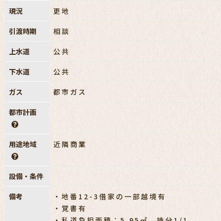
現況
更地
引渡時期
相談
上水道
公共
下水道
公共
ガス
都市ガス
都市計画
用途地域
近隣商業
設備・条件
備考
・地番12-3借家の一部越境有
・覚書有
・私道負担面積：5.95㎡ 持分1/1