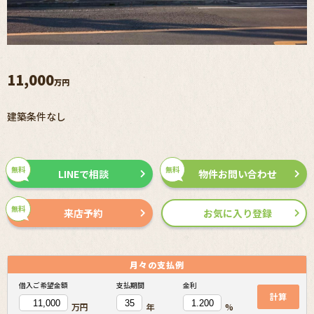
11,000
万円
建築条件なし
無料
無料
LINEで相談
物件お問い合わせ
無料
来店予約
お気に入り登録
月々の
支払例
借入ご希望金額
支払期間
金利
計算
万円
年
%