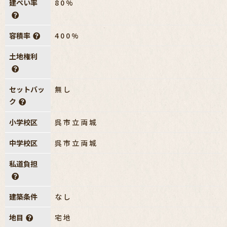
建ぺい率
80%
容積率
400%
土地権利
セットバッ
無し
ク
小学校区
呉市立両城
中学校区
呉市立両城
私道負担
建築条件
なし
地目
宅地