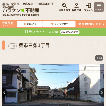
呉市、安芸郡、東広島市、江田島市の不
動産情報
MENU
物件を探す
会員登録
ログイン
produced by ハラケン工舎 不動産部
会員限定
会員登録はこちら
お気に入り
マッチング物件
コンテンツ
1092
件ただいま公開
2026.08.06更新
呉市三条1丁目
土地
1
/4