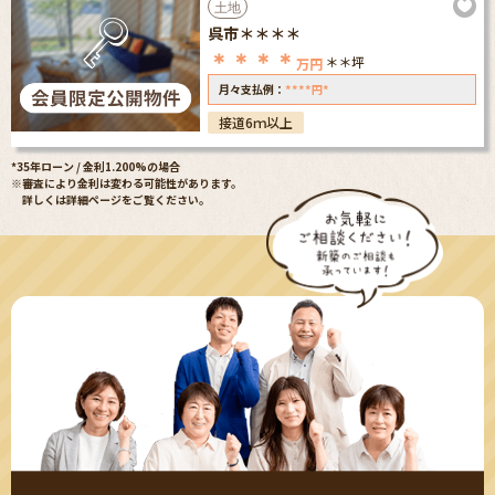
土地
呉市＊＊＊＊
＊＊＊＊
＊＊坪
万円
****
*
月々支払例：
円
接道6ｍ以上
*35年ローン / 金利1.200%の場合
※審査により金利は変わる可能性があります。
詳しくは詳細ページをご覧ください。