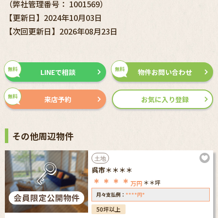
（弊社管理番号： 1001569）
【更新日】2024年10月03日
【次回更新日】2026年08月23日
無料
無料
LINEで相談
物件お問い合わせ
無料
来店予約
お気に入り登録
その他周辺物件
土地
呉市＊＊＊＊
＊＊＊＊
＊＊坪
万円
****
*
月々支払例：
円
50坪以上