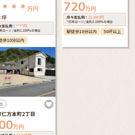
720
＊＊＊＊
万円
万円
＊坪
月々支払例：
21,002
円
*35年ローン / 金利1.200%の場合
々支払例：
****
円
5年ローン / 金利1.200%の場合
駅徒歩10分以内
50坪以上
徒歩10分以内
地
市仁方本町2丁目
00
万円