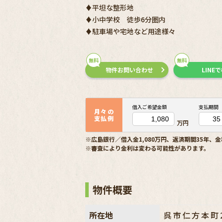
♦平坦な整形地
♦小中学校 徒歩6分圏内
♦駐車場や宅地など用途様々
無料
無料
物件お問い合わせ
LINE
借入ご希望金額
支払期間
月々の
支払例
万円
※広島銀行／借入金1,080万円、返済期間35年、金
※審査により金利は変わる可能性があります。
物件概要
所在地
呉市仁方本町