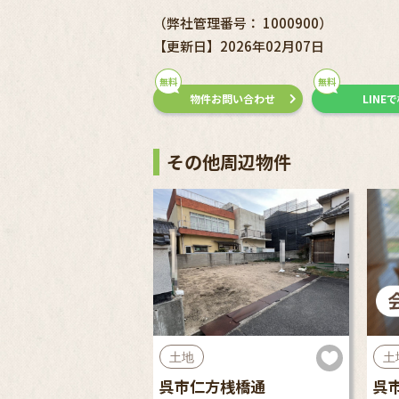
（弊社管理番号： 1000900）
【更新日】2026年02月07日
無料
無料
物件お問い合わせ
LINE
その他周辺物件
土地
土
呉市仁方桟橋通
呉