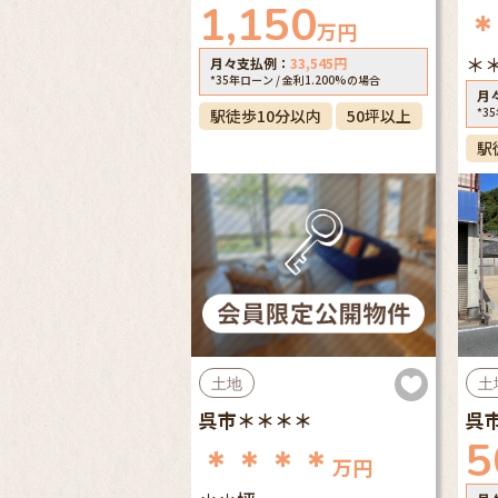
1,150
万円
＊
月々支払例：
33,545
円
*35年ローン / 金利1.200%の場合
月
*3
駅徒歩10分以内
50坪以上
駅
土地
土
呉市＊＊＊＊
呉
5
＊＊＊＊
万円