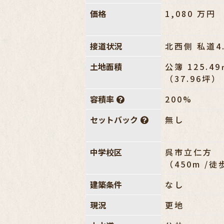
価格
1,080
万円
接道状況
北西側 私道4
土地面積
公簿 125.49
（37.96坪）
容積率
200%
セットバック
無し
中学校区
呉市立仁方
（450m /徒
建築条件
なし
現況
更地