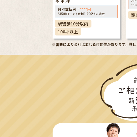
＊＊坪
月
*3
月々支払例：
****
円
*35年ローン / 金利1.200%の場合
駅
駅徒歩10分以内
100坪以上
※審査により金利は変わる可能性があります。
詳し