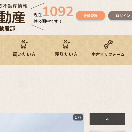
の不動産情報
1092
現在
会員登録
ログイン
件公開中です！
不動産部
買いたい方
売りたい方
中古×リフォーム
1
/7