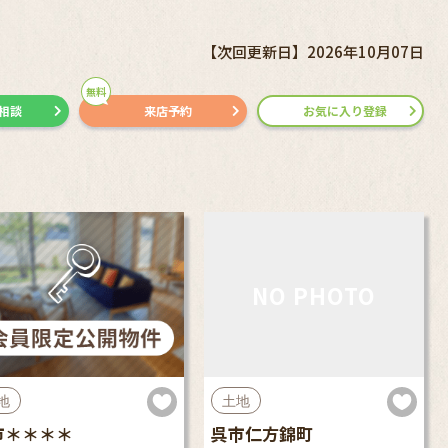
【次回更新日】2026年10月07日
無料
で相談
来店予約
お気に入り登録
NO PHOTO
地
土地
市＊＊＊＊
呉市仁方錦町