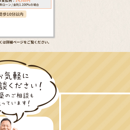
々支払例：
14,585
円
5年ローン / 金利1.200%の場合
徒歩10分以内
くは詳細ページをご覧ください。