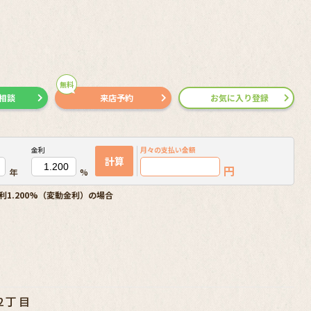
無料
で相談
来店予約
お気に入り登録
金利
月々の
支払い金額
計算
円
年
%
利1.200%（変動金利）の場合
2丁目