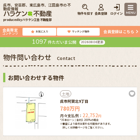
呉市、安芸郡、東広島市、江田島市の不
動産情報
MENU
物件を探す
会員登録
ログイン
produced by ハラケン工舎 不動産部
会員限定
会員登録はこちら
お気に入り
マッチング物件
コンテンツ
1097
件ただいま公開
2026.08.06更新
物件問い合わせ
Contact
お問い合わせする物件
土地
呉市阿賀北9丁目
780
万円
22,752
月々支払例：
円
*35年ローン / 金利1.200%の場合
※審査により金利は変わる可能性があります。
詳しくは詳細ページをご覧ください。