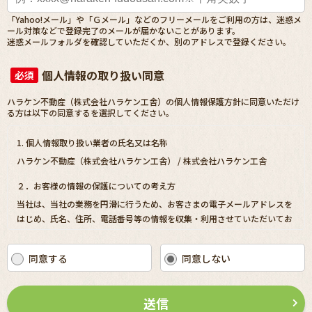
「Yahoo!メール」や「Ｇメール」などのフリーメールをご利用の方は、迷惑メ
ール対策などで登録完了のメールが届かないことがあります。
迷惑メールフォルダを確認していただくか、別のアドレスで登録ください。
個人情報の取り扱い同意
必須
ハラケン不動産（株式会社ハラケン工舎）の個人情報保護方針に同意いただけ
る方は以下の同意するを選択してください。
1. 個人情報取り扱い業者の氏名又は名称
ハラケン不動産（株式会社ハラケン工舎） / 株式会社ハラケン工舎
２．お客様の情報の保護についての考え方
当社は、当社の業務を円滑に行うため、お客さまの電子メールアドレスを
はじめ、氏名、住所、電話番号等の情報を収集・利用させていただいてお
ります。
当社は、これらのお客さまの個人情報（以下「お客さま情報」といいま
同意する
同意しない
す。）の適正な保護を重大な責務と認識し、この責務を果たすために、次
の方針の下でお客さま情報を取り扱います。
(1) お客さま情報に適用される個人情報の保護に関する法律その他の関係
送信
法令を遵守し、適切に取り扱います。また、適宜取扱いの改善に努めま