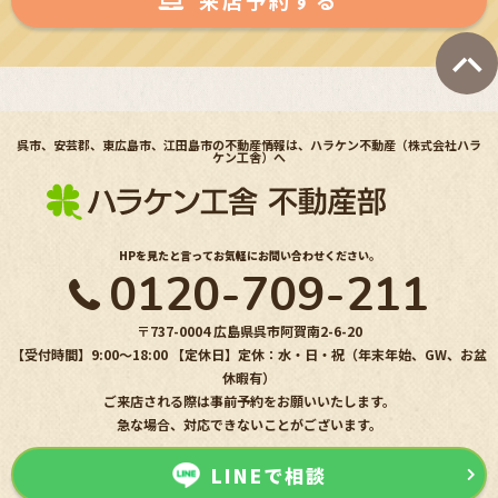
(2) 不動産についてのサービスのアフターサービスの提供
(3) 不動産についてのサービスのお知らせ・ＰＲ、調査・データ集積、研
究開発
(4) ウェブサイトシステム管理会社（以下「サイト管理会社」といいま
す。）への提供。
(5) その他上記(1)から(4)に附随する業務の実施
呉市、安芸郡、東広島市、江田島市の不動産情報は、ハラケン不動産（株式会社ハラ
なお、当社は、サイト管理会社が提供するサービス改善に必要な範囲で、
ケン工舎）へ
お客様の個人データをサイト管理会社に提供します。
このように提供された個人データにつきましては、サイト管理会社におい
て管理されることとなります。
サイト管理会社は、そのサービスの改善・向上を目指すことに加え、メー
HPを見たと言ってお気軽にお問い合わせください。
ルマガジンなどによる情報提供、お客様による購買の分析をして、当社の
0120-709-211
事業運営を改善するために、個人データ（お客様が指定された他の方の宛
先情報を除く）を利用します。
〒737-0004 広島県呉市阿賀南2-6-20
当社は、サイト管理会社に対し、個人情報保護法を遵守し、お客様のプラ
【受付時間】9:00〜18:00 【定休日】定休：水・日・祝（年末年始、GW、お盆
イバシーに配慮した個人情報の取り扱いをすることを規約などで義務づけ
休暇有）
ております。
ご来店される際は事前予約をお願いいたします。
４．お客様情報の第三者への開示・提供
急な場合、対応できないことがございます。
当社は、前項3．の利用目的に記載した場合及び以下のいずれかに該当す
LINEで相談
る場合を除き、お客さま情報を第三者へ開示又は提供いたしません。
(1) ご本人の同意がある場合