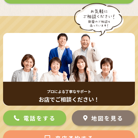
す。
(2) お客さま情報の取扱いに関する規程を明確にし、従業者に周知徹底し
ます。また、取引先等に対しても適切にお客さま情報を取り扱うように要
請します。
(3) お客さま情報の収集に際しては、利用目的を特定して通知または公表
し、その利用目的にしたがってお客さま情報を取り扱います。
(4) お客さま情報の漏洩、紛失、改ざん等を防止するために必要な 対策を
講じて適切な管理を行います。
(5) 保有するお客さま情報について、お客さま本人からの開示、訂正、削
除、利用停止の依頼を所定の窓口でお受けして、誠意をもって対応いたし
ます。
具体的には、以下の内容に従ってお客さま情報の取り扱いをいたします。
３．お客様の情報の利用目的
プロによる丁寧なサポート
当社は、不動産についてのサービスをお客さまにご利用いただくにあた
お店でご相談ください！
り、各種の申込みの受付、訪問、提案、見積、各種の工事やサービス提供
等の機会に、当社が直接あるいは協力会社又は業務委託先等を通じて、お
客さまの個人情報（お客さまの電子メールアドレス、氏名、住所、電話番
電話をする
地図を見る
号等）を取得いたしますが、これらの個人情報は下記の目的に利用させて
いただきます。
(1) 不動産についてのサービスの提供
来店予約する